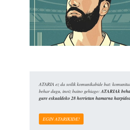
ATARIA ez da soilik komunikabide bat: komunitat
behar dugu, inoiz baino gehiago:
ATARIAk behar
gure eskualdeko 28 herrietan hamarna harpide
EGIN ATARIKIDE!