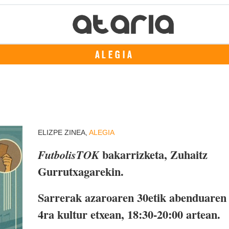
ALEGIA
ELIZPE ZINEA,
ALEGIA
bakarrizketa, Zuhaitz
FutbolisTOK
Gurrutxagarekin.
Sarrerak azaroaren 30etik abenduaren
4ra kultur etxean, 18:30-20:00 artean.