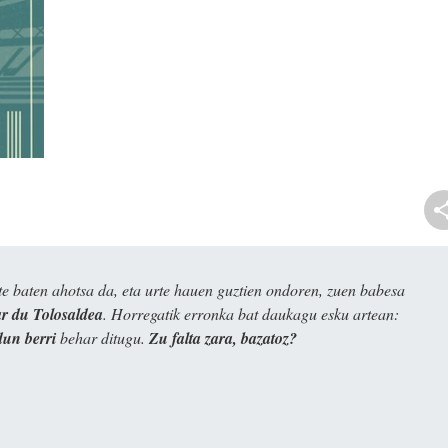
e baten ahotsa da, eta urte hauen guztien ondoren, zuen babesa
 du Tolosaldea
. Horregatik erronka bat daukagu esku artean:
dun berri
behar ditugu.
Zu falta zara, bazatoz?