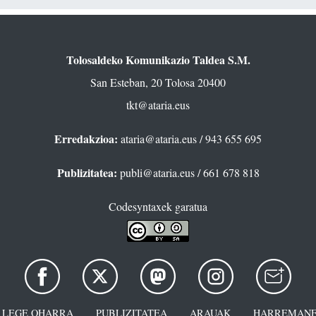
Tolosaldeko Komunikazio Taldea S.M.
San Esteban, 20 Tolosa 20400
tkt@ataria.eus
Erredakzioa:
ataria@ataria.eus
/ 943 655 695
Publizitatea:
publi@ataria.eus
/ 661 678 818
Codesyntaxek garatua
LEGE OHARRA
PUBLIZITATEA
ARAUAK
HARREMANE