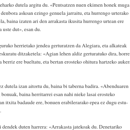
 beharko dutela argitu du. «Pentsatzen nuen ekimen honek muga
 denbora askoan ezingo genuela jarraitu, eta hurrengo urterako
a, baina izaten ari den arrakasta ikusita hurrengo urtean ere
 uste dut», esan du.
ruko herrietako jendea gerturatzen da Alegiara, eta alkateak
skuratu ditzaketela: «Agian lehen aldiz gerturatuko dira, horre
 berriz ere bueltatu, eta bertan erosteko ohitura hartzeko auker
ez dutela izan aitortu du, baina bi taberna badira. «Abenduaren
, bonuak, baina herritarrei esan nahi nieke lasai erosteko
 itxita badaude ere, bonuen erabilerarako epea ez dugu estu-
.
ai dendek duten harrera: «Arrakasta jatekoak du. Denetariko