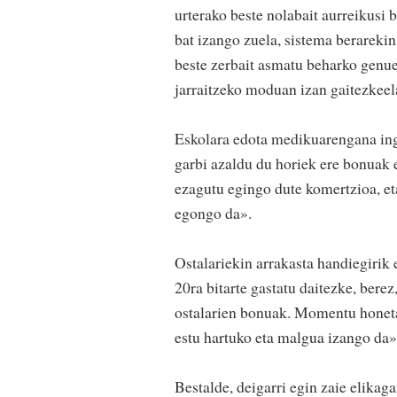
urterako beste nolabait aurreikusi
bat izango zuela, sistema berarekin
beste zerbait asmatu beharko genuel
jarraitzeko moduan izan gaitezkeela
Eskolara edota medikuarengana ingu
garbi azaldu du horiek ere bonuak e
ezagutu egingo dute komertzioa, eta
egongo da».
Ostalariekin arrakasta handiegirik 
20ra bitarte gastatu daitezke, berez
ostalarien bonuak. Momentu honetan
estu hartuko eta malgua izango da»
Bestalde, deigarri egin zaie elikag