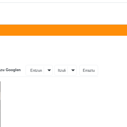
azu Googlen
Entzun
Itzuli
Erraztu