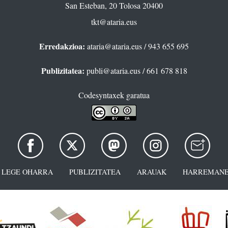
San Esteban, 20 Tolosa 20400
tkt@ataria.eus
Erredakzioa:
ataria@ataria.eus
/ 943 655 695
Publizitatea:
publi@ataria.eus
/ 661 678 818
Codesyntaxek garatua
LEGE OHARRA
PUBLIZITATEA
ARAUAK
HARREMANE