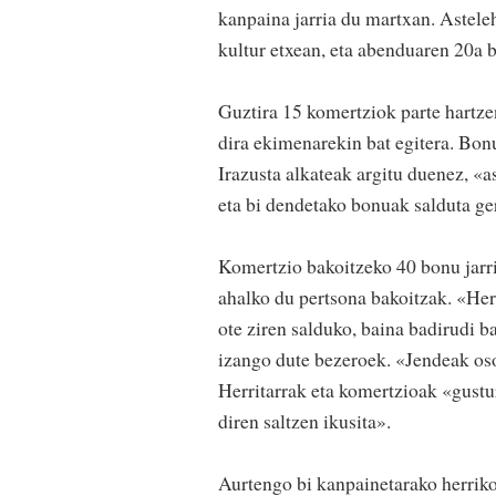
kanpaina jarria du martxan. Astele
kultur etxean, eta abenduaren 20a b
Guztira 15 komertziok parte hartz
dira ekimenarekin bat egitera. Bon
Irazusta alkateak argitu duenez, «a
eta bi dendetako bonuak salduta ge
Komertzio bakoitzeko 40 bonu jarri 
ahalko du pertsona bakoitzak. «Her
ote ziren salduko, baina badirudi 
izango dute bezeroek. «Jendeak oso
Herritarrak eta komertzioak «gustur
diren saltzen ikusita».
Aurtengo bi kanpainetarako herriko 