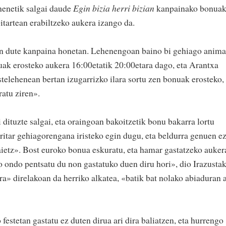
henetik salgai daude
Egin bizia herri bizian
kanpainako bonua
itartean erabiltzeko aukera izango da.
en dute kanpaina honetan. Lehenengoan baino bi gehiago anima
uak erosteko aukera 16:00etatik 20:00etara dago, eta Arantxa
stelehenean bertan izugarrizko ilara sortu zen bonuak erosteko,
ratu ziren».
dituzte salgai, eta oraingoan bakoitzetik bonu bakarra lortu
ritar gehiagorengana iristeko egin dugu, eta beldurra genuen e
baietz». Bost euroko bonua eskuratu, eta hamar gastatzeko auker
 ondo pentsatu du non gastatuko duen diru hori», dio Irazustak
a» direlakoan da herriko alkatea, «batik bat nolako abiaduran a
festetan gastatu ez duten dirua ari dira baliatzen, eta hurrengo