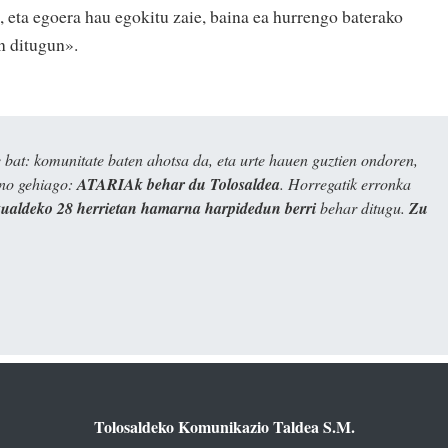
, eta egoera hau egokitu zaie, baina ea hurrengo baterako
n ditugun».
bat: komunitate baten ahotsa da, eta urte hauen guztien ondoren,
ino gehiago:
ATARIAk behar du Tolosaldea
. Horregatik erronka
kualdeko 28 herrietan hamarna harpidedun berri
behar ditugu.
Zu
Tolosaldeko Komunikazio Taldea S.M.