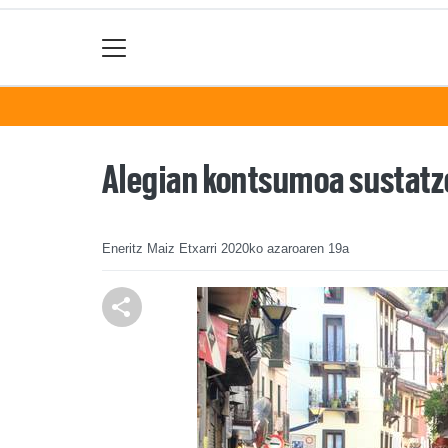
Alegian kontsumoa sustatz
Eneritz Maiz Etxarri
2020ko azaroaren 19a