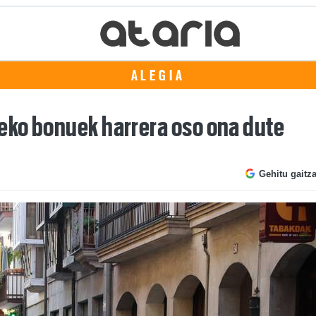
ALEGIA
eko bonuek harrera oso ona dute
Gehitu gaitz