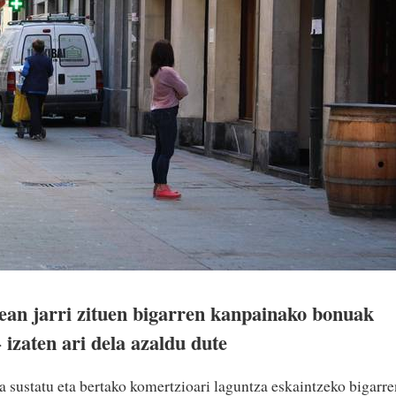
ean jarri zituen bigarren kanpainako bonuak
 izaten ari dela azaldu dute
sustatu eta bertako komertzioari laguntza eskaintzeko bigarre