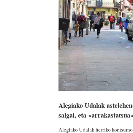
Alegiako Udalak astelehen
salgai, eta «arrakastatsua»
Alegiako Udalak herriko kontsumoa 