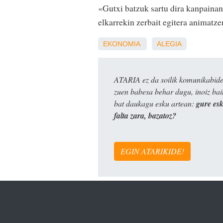
«Gutxi batzuk sartu dira kanpainan
elkarrekin zerbait egitera animatze
EKONOMIA
ALEGIA
ATARIA ez da soilik komunikabide 
zuen babesa behar dugu, inoiz ba
bat daukagu esku artean:
gure es
falta zara, bazatoz?
EGIN ATARIKIDE!