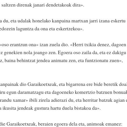
 saltzen direnak janari dendetakoak dira».
 du, eta udalak honelako kanpaina martxan jarri izana eskertu
dozein laguntza da ona eta eskertzekoa».
«oso erantzun ona» izan zuela dio. «Herri txikia denez, dagoen
ez genekien nola joango zen. Egoera oso zaila da, eta ez dakigu
z, baina behintzat jendea animatu zen, eta funtzionatu zuen»,
kanpainak dio Garaikoetxeak, eta bigarrena ere bide beretik doa
 hiru egun daramatzagu eta dagoeneko komertzio batzuen bonua
ndu xamar» ibili zirela adierazi du, eta herritar batzuk agian 
a ikusita jendeak gustura hartu duela bistakoa da».
n die Garaikoetxeak, beraien egoera dela eta, animoak emanez: