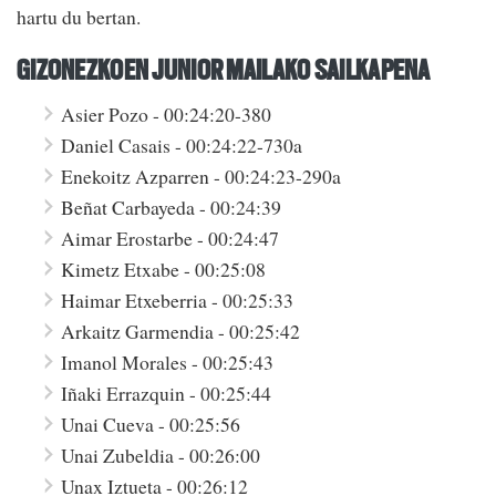
hartu du bertan.
GIZONEZKOEN JUNIOR MAILAKO SAILKAPENA
Asier Pozo - 00:24:20-380
Daniel Casais - 00:24:22-730a
Enekoitz Azparren - 00:24:23-290a
Beñat Carbayeda - 00:24:39
Aimar Erostarbe - 00:24:47
Kimetz Etxabe - 00:25:08
Haimar Etxeberria - 00:25:33
Arkaitz Garmendia - 00:25:42
Imanol Morales - 00:25:43
Iñaki Errazquin - 00:25:44
Unai Cueva - 00:25:56
Unai Zubeldia - 00:26:00
Unax Iztueta - 00:26:12