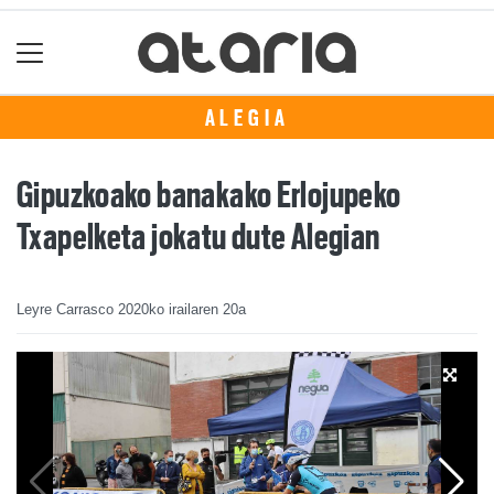
ALEGIA
Gipuzkoako banakako Erlojupeko
Txapelketa jokatu dute Alegian
Leyre Carrasco
2020ko irailaren 20a