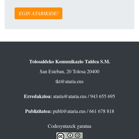
EGIN ATARIKIDE!
Tolosaldeko Komunikazio Taldea S.M.
San Esteban, 20 Tolosa 20400
tkt@ataria.eus
Erredakzioa:
ataria@ataria.eus
/ 943 655 695
Publizitatea:
publi@ataria.eus
/ 661 678 818
Codesyntaxek garatua