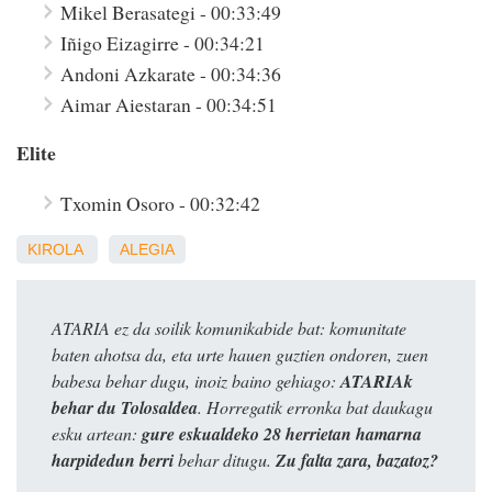
Mikel Berasategi - 00:33:49
Iñigo Eizagirre - 00:34:21
Andoni Azkarate - 00:34:36
Aimar Aiestaran - 00:34:51
Elite
Txomin Osoro - 00:32:42
KIROLA
ALEGIA
ATARIA ez da soilik komunikabide bat: komunitate
baten ahotsa da, eta urte hauen guztien ondoren, zuen
babesa behar dugu, inoiz baino gehiago:
ATARIAk
behar du Tolosaldea
. Horregatik erronka bat daukagu
esku artean:
gure eskualdeko 28 herrietan hamarna
harpidedun berri
behar ditugu.
Zu falta zara, bazatoz?