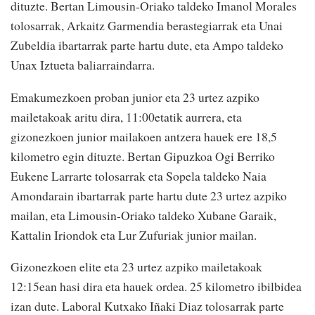
dituzte. Bertan Limousin-Oriako taldeko Imanol Morales
tolosarrak, Arkaitz Garmendia berastegiarrak eta Unai
Zubeldia ibartarrak parte hartu dute, eta Ampo taldeko
Unax Iztueta baliarraindarra.
Emakumezkoen proban junior eta 23 urtez azpiko
mailetakoak aritu dira, 11:00etatik aurrera, eta
gizonezkoen junior mailakoen antzera hauek ere 18,5
kilometro egin dituzte. Bertan Gipuzkoa Ogi Berriko
Eukene Larrarte tolosarrak eta Sopela taldeko Naia
Amondarain ibartarrak parte hartu dute 23 urtez azpiko
mailan, eta Limousin-Oriako taldeko Xubane Garaik,
Kattalin Iriondok eta Lur Zufuriak junior mailan.
Gizonezkoen elite eta 23 urtez azpiko mailetakoak
12:15ean hasi dira eta hauek ordea. 25 kilometro ibilbidea
izan dute. Laboral Kutxako Iñaki Diaz tolosarrak parte