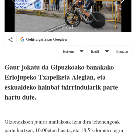
Gehitu gaitzazu Googlen
Entzun
Itzuli
Erraztu
Gaur jokatu da Gipuzkoako banakako
Erlojupeko Txapelketa Alegian, eta
eskualdeko hainbat txirrindularik parte
hartu dute.
Gizonezkoen junior mailakoak izan dira lehenengoak
parte hartzen, 10:00etan hasita, eta 18,5 kilometro egin