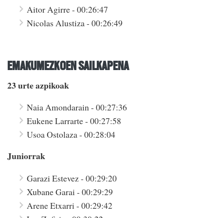
Aitor Agirre - 00:26:47
Nicolas Alustiza - 00:26:49
EMAKUMEZKOEN SAILKAPENA
23 urte azpikoak
Naia Amondarain - 00:27:36
Eukene Larrarte - 00:27:58
Usoa Ostolaza - 00:28:04
Juniorrak
Garazi Estevez - 00:29:20
Xubane Garai - 00:29:29
Arene Etxarri - 00:29:42