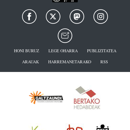
HONI BURUZ
LEGE OHARRA
PUBLIZITATEA
ARAUAK
HARREMANETARAKO
RSS