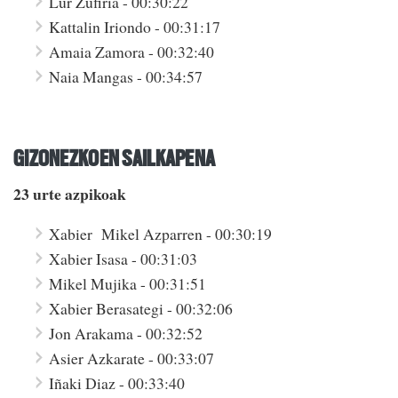
Lur Zufiria - 00:30:22
Kattalin Iriondo - 00:31:17
Amaia Zamora - 00:32:40
Naia Mangas - 00:34:57
GIZONEZKOEN SAILKAPENA
23 urte azpikoak
Xabier Mikel Azparren - 00:30:19
Xabier Isasa - 00:31:03
Mikel Mujika - 00:31:51
Xabier Berasategi - 00:32:06
Jon Arakama - 00:32:52
Asier Azkarate - 00:33:07
Iñaki Diaz - 00:33:40