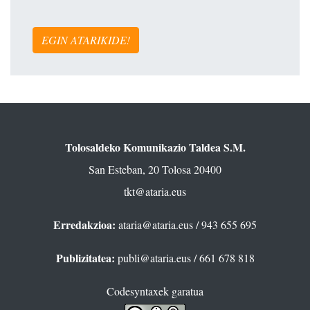
EGIN ATARIKIDE!
Tolosaldeko Komunikazio Taldea S.M.
San Esteban, 20 Tolosa 20400
tkt@ataria.eus
Erredakzioa:
ataria@ataria.eus
/ 943 655 695
Publizitatea:
publi@ataria.eus
/ 661 678 818
Codesyntaxek garatua