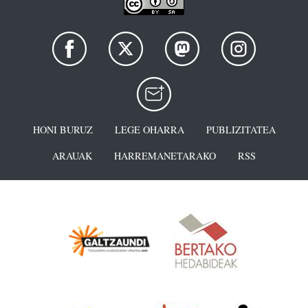
HONI BURUZ
LEGE OHARRA
PUBLIZITATEA
ARAUAK
HARREMANETARAKO
RSS