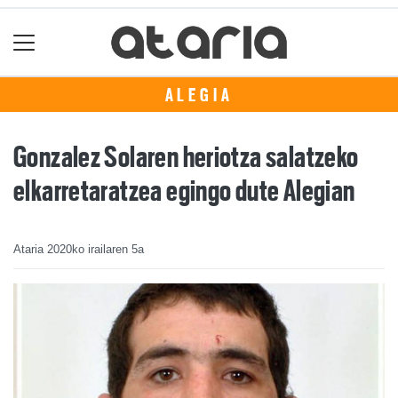
ALEGIA
Gonzalez Solaren heriotza salatzeko
elkarretaratzea egingo dute Alegian
Ataria
2020ko irailaren 5a