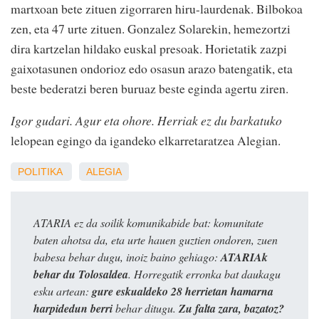
martxoan bete zituen zigorraren hiru-laurdenak. Bilbokoa
zen, eta 47 urte zituen. Gonzalez Solarekin, hemezortzi
dira kartzelan hildako euskal presoak. Horietatik zazpi
gaixotasunen ondorioz edo osasun arazo batengatik, eta
beste bederatzi beren buruaz beste eginda agertu ziren.
Igor gudari. Agur eta ohore. Herriak ez du barkatuko
lelopean egingo da igandeko elkarretaratzea Alegian.
POLITIKA
ALEGIA
ATARIA ez da soilik komunikabide bat: komunitate
baten ahotsa da, eta urte hauen guztien ondoren, zuen
babesa behar dugu, inoiz baino gehiago:
ATARIAk
behar du Tolosaldea
. Horregatik erronka bat daukagu
esku artean:
gure eskualdeko 28 herrietan hamarna
harpidedun berri
behar ditugu.
Zu falta zara, bazatoz?