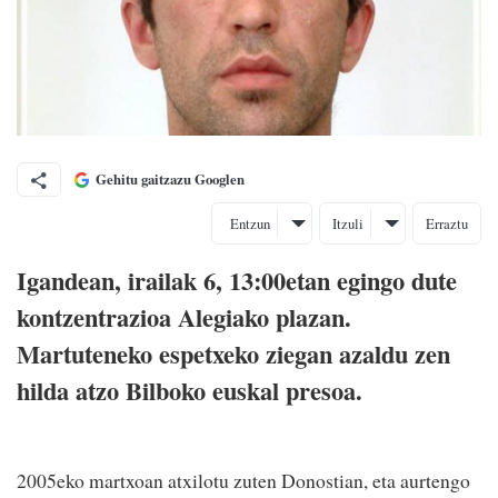
Gehitu gaitzazu Googlen
Entzun
Itzuli
Erraztu
Igandean, irailak 6, 13:00etan egingo dute
kontzentrazioa Alegiako plazan.
Martuteneko espetxeko ziegan azaldu zen
hilda atzo Bilboko euskal presoa.
2005eko martxoan atxilotu zuten Donostian, eta aurtengo