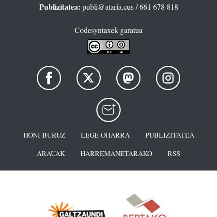
Publizitatea:
publi@ataria.eus
/ 661 678 818
Codesyntaxek garatua
HONI BURUZ
LEGE OHARRA
PUBLIZITATEA
ARAUAK
HARREMANETARAKO
RSS