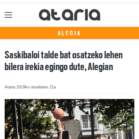
ALEGIA
Saskibaloi talde bat osatzeko lehen
bilera irekia egingo dute, Alegian
Ataria
2019ko otsailaren 21a