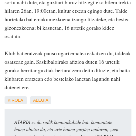
sortu nahi dute, eta guztiari buruz hitz egiteko bilera irekia
hilaren 26an, 19:00etan, kultur etxean egingo dute. Talde
horietako bat emakumezkoena izango litzateke, eta bestea
gizonezkoena; bi kasuetan, 16 urtetik gorako kidez
osatuta.
Klub bat eratzeak pauso ugari ematea eskatzen du, taldeak
osatzeaz gain. Saskibaloirako afizioa duten 16 urtetik
gorako herritar guztiak bertaratzera deitu dituzte, eta baita
klubaren eratzean edo bestelako lanetan lagundu nahi
dutenei ere.
KIROLA
ALEGIA
ATARIA ez da soilik komunikabide bat: komunitate
baten ahotsa da, eta urte hauen guztien ondoren, zuen