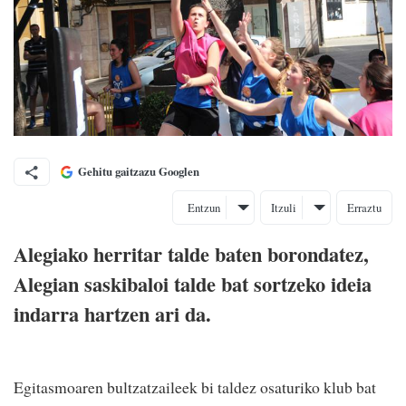
Gehitu gaitzazu Googlen
Entzun
Itzuli
Erraztu
Alegiako herritar talde baten borondatez,
Alegian saskibaloi talde bat sortzeko ideia
indarra hartzen ari da.
Egitasmoaren bultzatzaileek bi taldez osaturiko klub bat