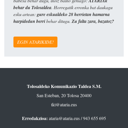
babesa behar dugu, inoiz baino gehiago:
ATARIAk
behar du Tolosaldea
. Horregatik erronka bat daukagu
esku artean:
gure eskualdeko 28 herrietan hamarna
harpidedun berri
behar ditugu.
Zu falta zara, bazatoz?
EGIN ATARIKIDE!
Tolosaldeko Komunikazio Taldea S.M.
San Esteban, 20 Tolosa 20400
tkt@ataria.eus
Erredakzioa:
ataria@ataria.eus
/ 943 655 695