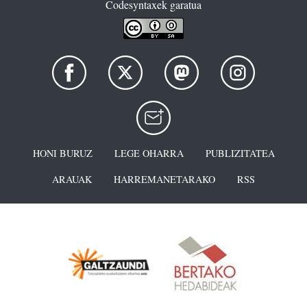
Codesyntaxek garatua
HONI BURUZ
LEGE OHARRA
PUBLIZITATEA
ARAUAK
HARREMANETARAKO
RSS