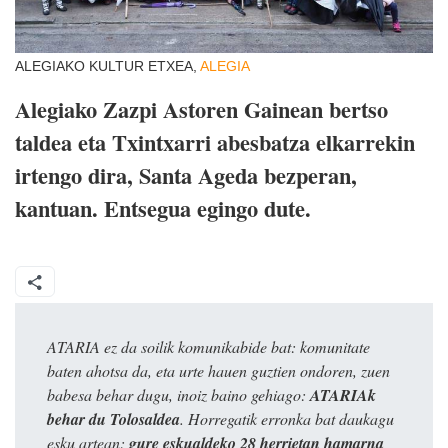
ALEGIAKO KULTUR ETXEA,
ALEGIA
Alegiako Zazpi Astoren Gainean bertso
taldea eta Txintxarri abesbatza elkarrekin
irtengo dira, Santa Ageda bezperan,
kantuan. Entsegua egingo dute.
ATARIA ez da soilik komunikabide bat: komunitate
baten ahotsa da, eta urte hauen guztien ondoren, zuen
babesa behar dugu, inoiz baino gehiago:
ATARIAk
behar du Tolosaldea
. Horregatik erronka bat daukagu
esku artean:
gure eskualdeko 28 herrietan hamarna