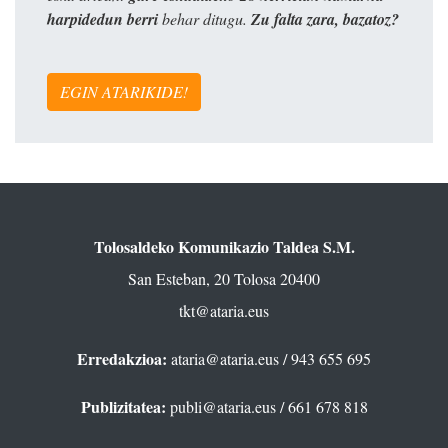
harpidedun berri
behar ditugu.
Zu falta zara, bazatoz?
EGIN ATARIKIDE!
Tolosaldeko Komunikazio Taldea S.M.
San Esteban, 20 Tolosa 20400
tkt@ataria.eus
Erredakzioa:
ataria@ataria.eus
/ 943 655 695
Publizitatea:
publi@ataria.eus
/ 661 678 818