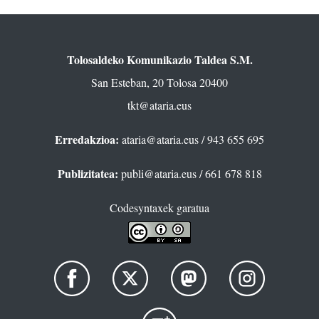
Tolosaldeko Komunikazio Taldea S.M.
San Esteban, 20 Tolosa 20400
tkt@ataria.eus
Erredakzioa:
ataria@ataria.eus
/ 943 655 695
Publizitatea:
publi@ataria.eus
/ 661 678 818
Codesyntaxek garatua