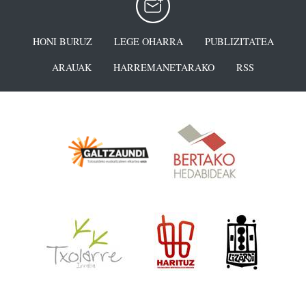
HONI BURUZ
LEGE OHARRA
PUBLIZITATEA
ARAUAK
HARREMANETARAKO
RSS