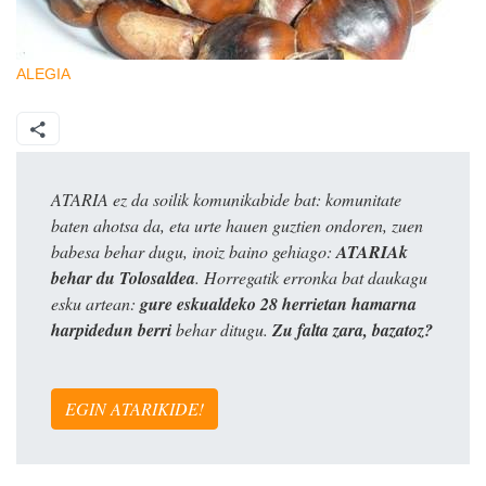
ALEGIA
ATARIA ez da soilik komunikabide bat: komunitate
baten ahotsa da, eta urte hauen guztien ondoren, zuen
babesa behar dugu, inoiz baino gehiago:
ATARIAk
behar du Tolosaldea
. Horregatik erronka bat daukagu
esku artean:
gure eskualdeko 28 herrietan hamarna
harpidedun berri
behar ditugu.
Zu falta zara, bazatoz?
EGIN ATARIKIDE!