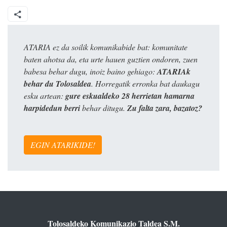
ATARIA ez da soilik komunikabide bat: komunitate
baten ahotsa da, eta urte hauen guztien ondoren, zuen
babesa behar dugu, inoiz baino gehiago:
ATARIAk
behar du Tolosaldea
. Horregatik erronka bat daukagu
esku artean:
gure eskualdeko 28 herrietan hamarna
harpidedun berri
behar ditugu.
Zu falta zara, bazatoz?
EGIN ATARIKIDE!
Tolosaldeko Komunikazio Taldea S.M.