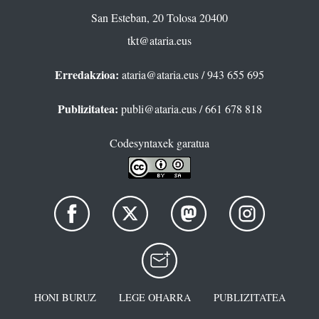
San Esteban, 20 Tolosa 20400
tkt@ataria.eus
Erredakzioa:
ataria@ataria.eus
/ 943 655 695
Publizitatea:
publi@ataria.eus
/ 661 678 818
Codesyntaxek garatua
HONI BURUZ
LEGE OHARRA
PUBLIZITATEA