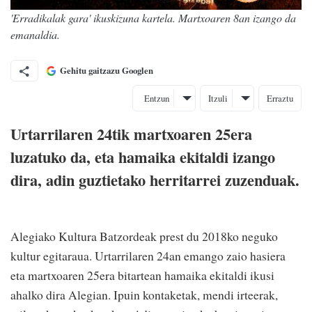
'Erradikalak gara' ikuskizuna kartela. Martxoaren 8an izango da
emanaldia.
Gehitu gaitzazu Googlen
Entzun
Itzuli
Erraztu
Urtarrilaren 24tik martxoaren 25era
luzatuko da, eta hamaika ekitaldi izango
dira, adin guztietako herritarrei zuzenduak.
Alegiako Kultura Batzordeak prest du 2018ko neguko
kultur egitaraua. Urtarrilaren 24an emango zaio hasiera
eta martxoaren 25era bitartean hamaika ekitaldi ikusi
ahalko dira Alegian. Ipuin kontaketak, mendi irteerak,