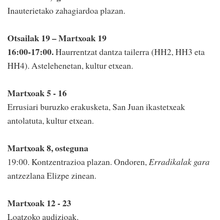
Inauterietako zahagiardoa plazan.
Otsailak 19 – Martxoak 19
16:00-17:00.
Haurrentzat dantza tailerra (HH2, HH3 eta
HH4). Astelehenetan, kultur etxean.
Martxoak 5 - 16
Errusiari buruzko erakusketa, San Juan ikastetxeak
antolatuta, kultur etxean.
Martxoak 8, osteguna
19:00. Kontzentrazioa plazan. Ondoren,
Erradikalak gara
antzezlana Elizpe zinean.
Martxoak 12 - 23
Loatzoko audizioak.