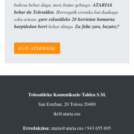
babesa behar dugu, inoiz baino gehiago:
ATARIAk
behar du Tolosaldea
. Horregatik erronka bat daukagu
esku artean:
gure eskualdeko 28 herrietan hamarna
harpidedun berri
behar ditugu.
Zu falta zara, bazatoz?
EGIN ATARIKIDE!
Tolosaldeko Komunikazio Taldea S.M.
San Esteban, 20 Tolosa 20400
tkt@ataria.eus
Erredakzioa:
ataria@ataria.eus
/ 943 655 695