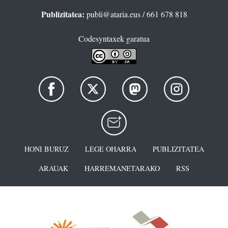
Publizitatea:
publi@ataria.eus
/ 661 678 818
Codesyntaxek garatua
HONI BURUZ
LEGE OHARRA
PUBLIZITATEA
ARAUAK
HARREMANETARAKO
RSS