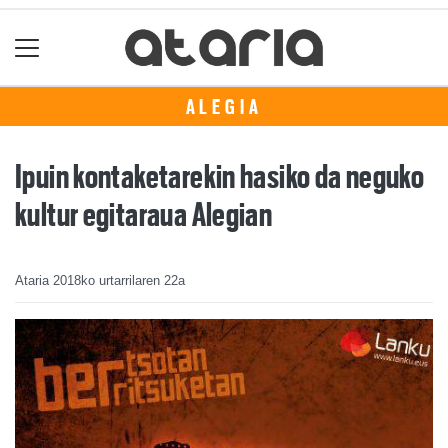
ALEGIA
Ipuin kontaketarekin hasiko da neguko
kultur egitaraua Alegian
Ataria
2018ko urtarrilaren 22a