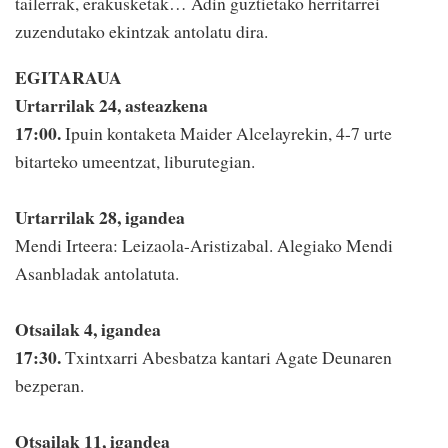
tailerrak, erakusketak… Adin guztietako herritarrei
zuzendutako ekintzak antolatu dira.
EGITARAUA
Urtarrilak 24, asteazkena
17:00.
Ipuin kontaketa Maider Alcelayrekin, 4-7 urte
bitarteko umeentzat, liburutegian.
Urtarrilak 28, igandea
Mendi Irteera: Leizaola-Aristizabal. Alegiako Mendi
Asanbladak antolatuta.
Otsailak 4, igandea
17:30.
Txintxarri Abesbatza kantari Agate Deunaren
bezperan.
Otsailak 11, igandea