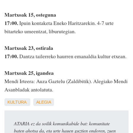
Martxoak 15, osteguna
17:00.
Ipuin kontaketa Eneko Haritzarekin. 4-7 urte
bitarteko umeentzat, liburutegian.
Martxoak 23, ostirala
17:00.
Dantza tailerreko haurren emanaldia kultur etxean.
Martxoak 25, igandea
Mendi Irteera: Auza Gaztelu (Zaldibitik). Alegiako Mendi
Asanbladak antolatuta.
KULTURA
ALEGIA
ATARIA ez da soilik komunikabide bat: komunitate
baten ahotsa da, eta urte hauen guztien ondoren, zuen