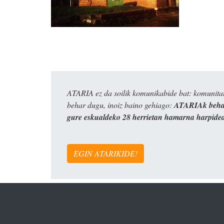
ATARIA ez da soilik komunikabide bat: komunitat
behar dugu, inoiz baino gehiago:
ATARIAk behar
gure eskualdeko 28 herrietan hamarna harpide
EGIN ATARIKIDE!