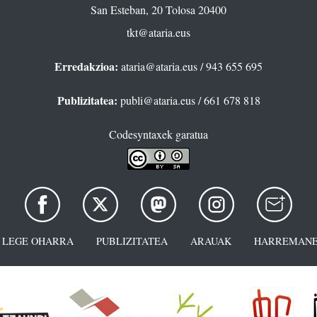
San Esteban, 20 Tolosa 20400
tkt@ataria.eus
Erredakzioa:
ataria@ataria.eus
/ 943 655 695
Publizitatea:
publi@ataria.eus
/ 661 678 818
Codesyntaxek garatua
LEGE OHARRA
PUBLIZITATEA
ARAUAK
HARREMANE