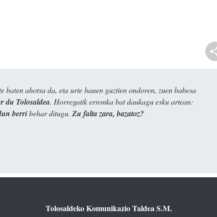
e baten ahotsa da, eta urte hauen guztien ondoren, zuen babesa
 du Tolosaldea
. Horregatik erronka bat daukagu esku artean:
dun berri
behar ditugu.
Zu falta zara, bazatoz?
Tolosaldeko Komunikazio Taldea S.M.