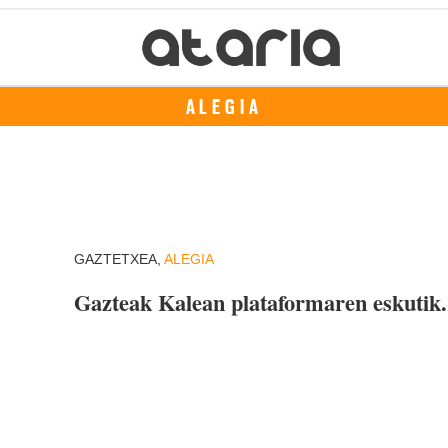
ALEGIA
GAZTETXEA,
ALEGIA
Gazteak Kalean plataformaren eskutik.