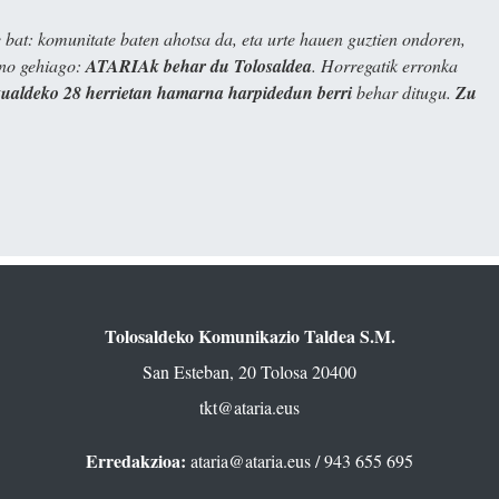
bat: komunitate baten ahotsa da, eta urte hauen guztien ondoren,
ino gehiago:
ATARIAk behar du Tolosaldea
. Horregatik erronka
kualdeko 28 herrietan hamarna harpidedun berri
behar ditugu.
Zu
Tolosaldeko Komunikazio Taldea S.M.
San Esteban, 20 Tolosa 20400
tkt@ataria.eus
Erredakzioa:
ataria@ataria.eus
/ 943 655 695