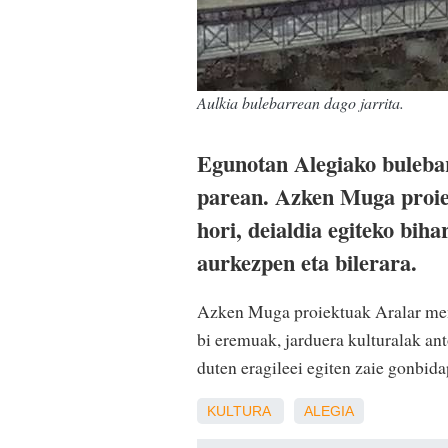
Aulkia bulebarrean dago jarrita.
Egunotan Alegiako bulebar
parean. Azken Muga proiek
hori, deialdia egiteko biha
aurkezpen eta bilerara.
Azken Muga proiektuak Aralar mend
bi eremuak, jarduera kulturalak ant
duten eragileei egiten zaie gonbid
KULTURA
ALEGIA