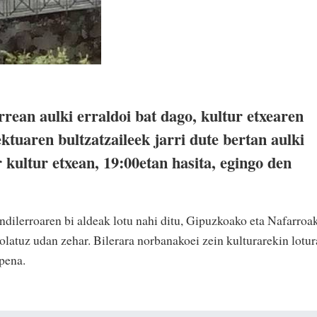
rean aulki erraldoi bat dago, kultur etxearen
tuaren bultzatzaileek jarri dute bertan aulki
r kultur etxean, 19:00etan hasita, egingo den
ilerroaren bi aldeak lotu nahi ditu, Gipuzkoako eta Nafarroa
olatuz udan zehar. Bilerara norbanakoei zein kulturarekin lotur
apena.