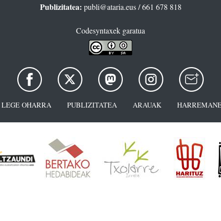
Publizitatea:
publi@ataria.eus
/ 661 678 818
Codesyntaxek garatua
LEGE OHARRA
PUBLIZITATEA
ARAUAK
HARREMANE