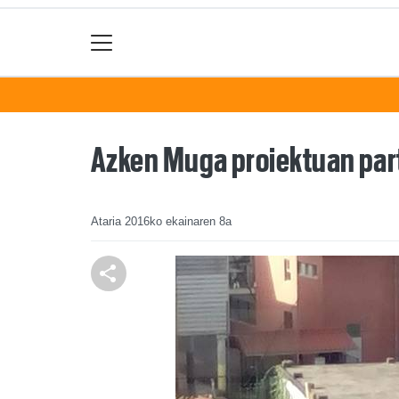
Azken Muga proiektuan part
Ataria
2016ko ekainaren 8a