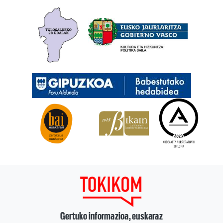
Gertuko informazioa, euskaraz