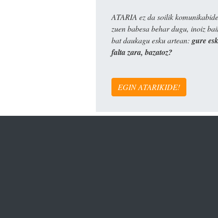
ATARIA ez da soilik komunikabide 
zuen babesa behar dugu, inoiz ba
bat daukagu esku artean:
gure es
falta zara, bazatoz?
EGIN ATARIKIDE!