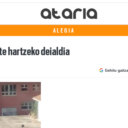
ALEGIA
e hartzeko deialdia
Gehitu gaitz