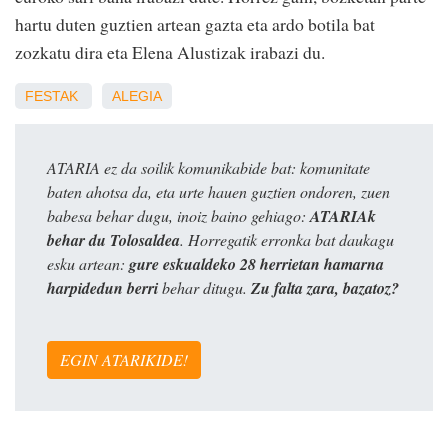
hartu duten guztien artean gazta eta ardo botila bat
zozkatu dira eta Elena Alustizak irabazi du.
FESTAK
ALEGIA
ATARIA ez da soilik komunikabide bat: komunitate
baten ahotsa da, eta urte hauen guztien ondoren, zuen
babesa behar dugu, inoiz baino gehiago:
ATARIAk
behar du Tolosaldea
. Horregatik erronka bat daukagu
esku artean:
gure eskualdeko 28 herrietan hamarna
harpidedun berri
behar ditugu.
Zu falta zara, bazatoz?
EGIN ATARIKIDE!