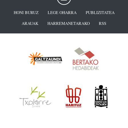
HONI BURUZ
LEGE OHARRA
PUBLIZITATEA
ARAUAK
HARREMANETARAKO
RSS