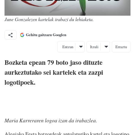
June Gonzalezen kartelak irabazi du lehiaketa.
Gehitu gaitzazu Googlen
Entzun
Itzuli
Erraztu
Bozketa epean 79 boto jaso dituzte
aurkeztutako sei kartelek eta zazpi
logotipoek.
Maria Karreraren logoa izan da irabazlea.
Alegiako Festa batzordeak antolaturiko kartel eta logotipo