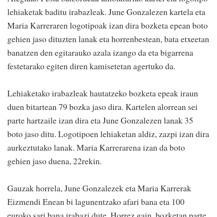
lehiaketak baditu irabazleak. June Gonzalezen kartela eta
Maria Karreraren logotipoak izan dira bozketa epean boto
gehien jaso dituzten lanak eta horrenbestean, bata etxeetan
banatzen den egitarauko azala izango da eta bigarrena
festetarako egiten diren kamisetetan agertuko da.
Lehiaketako irabazleak hautatzeko bozketa epeak iraun
duen bitartean 79 bozka jaso dira. Kartelen alorrean sei
parte hartzaile izan dira eta June Gonzalezen lanak 35
boto jaso ditu. Logotipoen lehiaketan aldiz, zazpi izan dira
aurkeztutako lanak. Maria Karrerarena izan da boto
gehien jaso duena, 22rekin.
Gauzak horrela, June Gonzalezek eta Maria Karrerak
Eizmendi Enean bi lagunentzako afari bana eta 100
euroko sari bana irabazi dute. Horrez gain, bozketan parte