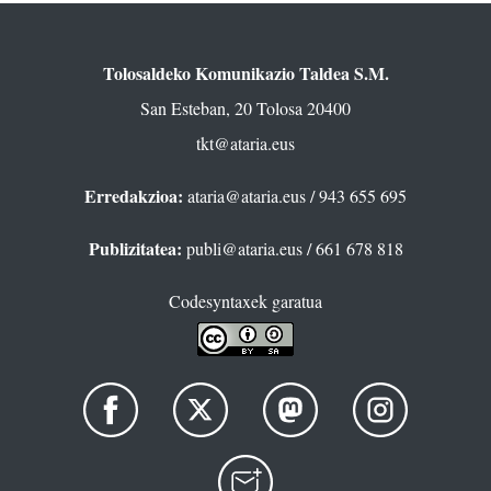
Tolosaldeko Komunikazio Taldea S.M.
San Esteban, 20 Tolosa 20400
tkt@ataria.eus
Erredakzioa:
ataria@ataria.eus
/ 943 655 695
Publizitatea:
publi@ataria.eus
/ 661 678 818
Codesyntaxek garatua