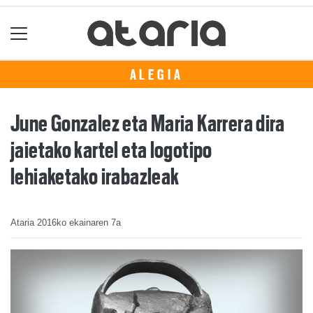
ALEGIA
June Gonzalez eta Maria Karrera dira
jaietako kartel eta logotipo
lehiaketako irabazleak
Ataria
2016ko ekainaren 7a