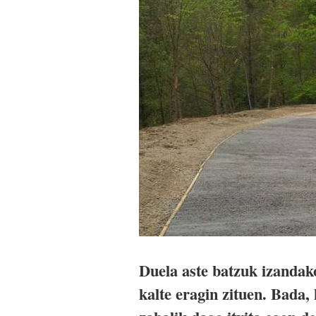
Duela aste batzuk izandak
kalte eragin zituen. Bada