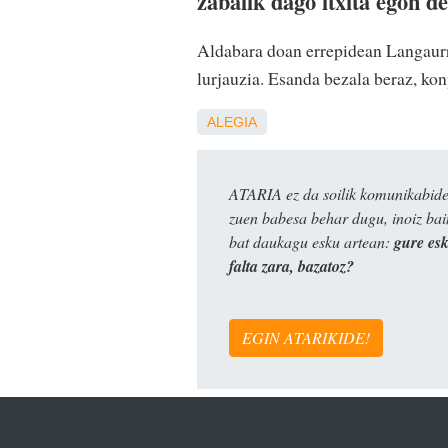
zabalik dago itxita egon d
Aldabara doan errepidean Langaurre
lurjauzia. Esanda bezala beraz, kon
ALEGIA
ATARIA ez da soilik komunikabide 
zuen babesa behar dugu, inoiz ba
bat daukagu esku artean:
gure es
falta zara, bazatoz?
EGIN ATARIKIDE!