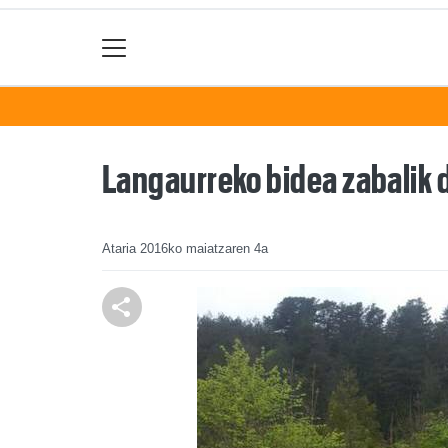
Langaurreko bidea zabalik d
Ataria
2016ko maiatzaren 4a