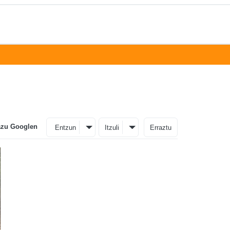
azu Googlen
Entzun
Itzuli
Erraztu