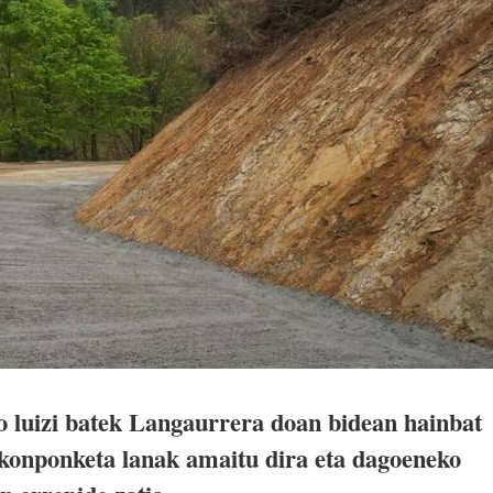
o luizi batek Langaurrera doan bidean hainbat
, konponketa lanak amaitu dira eta dagoeneko