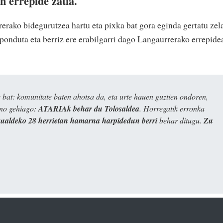
en errepide zatia.
rako bidegurutzea hartu eta pixka bat gora eginda gertatu zel
ponduta eta berriz ere erabilgarri dago Langaurrerako errepide
bat: komunitate baten ahotsa da, eta urte hauen guztien ondoren,
ino gehiago:
ATARIAk behar du Tolosaldea
. Horregatik erronka
kualdeko 28 herrietan hamarna harpidedun berri
behar ditugu.
Zu