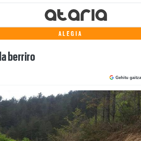
ALEGIA
a berriro
Gehitu gaitz