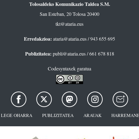
Tolosaldeko Komunikazio Taldea S.M.
San Esteban, 20 Tolosa 20400
tkt@ataria.eus
Erredakzioa:
ataria@ataria.eus
/ 943 655 695
Publizitatea:
publi@ataria.eus
/ 661 678 818
Codesyntaxek garatua
LEGE OHARRA
PUBLIZITATEA
ARAUAK
HARREMANE