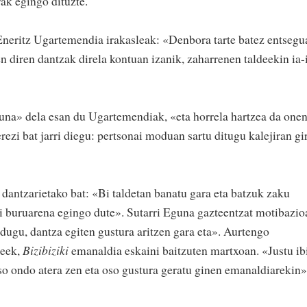
rak egingo dituzte.
Eneritz Ugartemendia irakasleak: «Denbora tarte batez entsegu
en diren dantzak direla kontuan izanik, zaharrenen taldeekin ia-
una» dela esan du Ugartemendiak, «eta horrela hartzea da onen
rezi bat jarri diegu: pertsonai moduan sartu ditugu kalejiran gi
 dantzarietako bat: «Bi taldetan banatu gara eta batzuk zaku
di buruarena egingo dute». Sutarri Eguna gazteentzat motibazio
dugu, dantza egiten gustura aritzen gara eta». Aurtengo
teek,
Bizibiziki
emanaldia eskaini baitzuten martxoan. «Justu ibi
so ondo atera zen eta oso gustura geratu ginen emanaldiarekin»