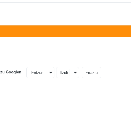
azu Googlen
Entzun
Itzuli
Erraztu