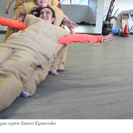
egua egiten Sutarri Egunerako.