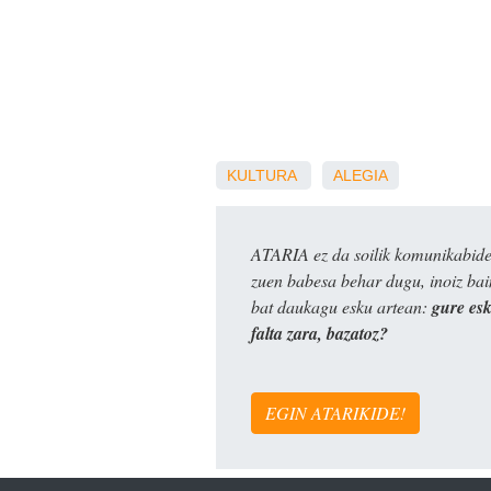
KULTURA
ALEGIA
ATARIA ez da soilik komunikabide 
zuen babesa behar dugu, inoiz ba
bat daukagu esku artean:
gure es
falta zara, bazatoz?
EGIN ATARIKIDE!