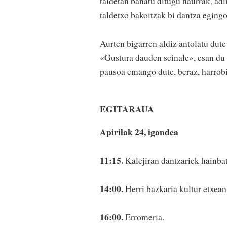
taldetan banatu ditugu haurrak, adi
taldetxo bakoitzak bi dantza egingo
Aurten bigarren aldiz antolatu dute
«Gustura dauden seinale», esan du 
pausoa emango dute, beraz, harrobia
EGITARAUA
Apirilak 24, igandea
11:15.
Kalejiran dantzariek hainbat
14:00.
Herri bazkaria kultur etxean
16:00.
Erromeria.