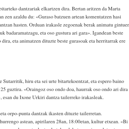
bitarteko dantzariak elkartzen dira. Bertan aritzen da Marta
izan zen azaldu du: «Guraso batzuen artean komentatzen hasi
dantzan hasten. Orduan irakasle zegoenak berak animatu gintue
tzuk badaramatzagu, eta oso gustura ari gara». Igandean beste
 dira, eta animatzen dituzte beste gurasoak eta herritarrak ere
 Sutarritik, hiru eta sei urte bitartekoentzat, eta espero baino
, 25 guztira. «Oraingoz oso ondo doa, haurrak oso ondo ari dira
, esan du Ixone Urkiri dantza tailerreko irakasleak.
eta orpo-punta dantzak ikasten dituzte tailerretan.
urrengo astean, apirilaren 28an, 18:00etan, kultur etxean. «Bi