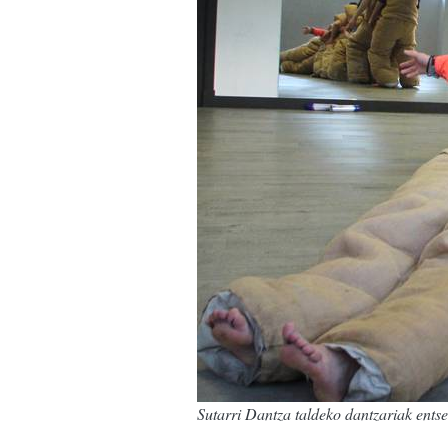
Sutarri Dantza taldeko dantzariak ents