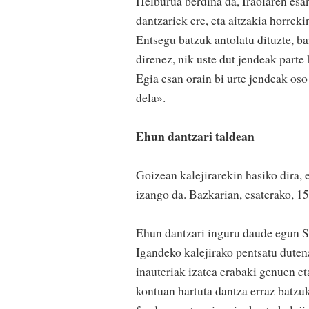
Helburua berdina da, Iraolaren esa
dantzariek ere, eta aitzakia horrek
Entsegu batzuk antolatu dituzte, ba
direnez, nik uste dut jendeak parte
Egia esan orain bi urte jendeak oso
dela».
Ehun dantzari taldean
Goizean kalejirarekin hasiko dira, 
izango da. Bazkarian, esaterako, 15
Ehun dantzari inguru daude egun Suta
Igandeko kalejirako pentsatu duten
inauteriak izatea erabaki genuen et
kontuan hartuta dantza erraz batzu