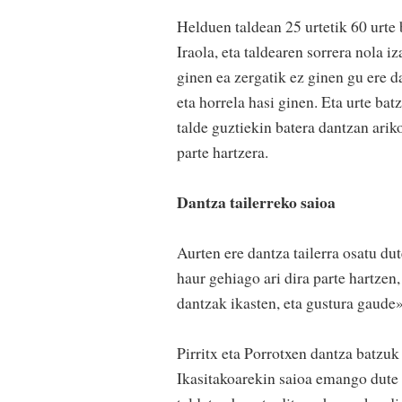
Helduen taldean 25 urtetik 60 urte 
Iraola, eta taldearen sorrera nola 
ginen ea zergatik ez ginen gu ere 
eta horrela hasi ginen. Eta urte ba
talde guztiekin batera dantzan ariko
parte hartzera.
Dantza tailerreko saioa
Aurten ere dantza tailerra osatu dute
haur gehiago ari dira parte hartzen
dantzak ikasten, eta gustura gaude»
Pirritx eta Porrotxen dantza batzuk 
Ikasitakoarekin saioa emango dute h