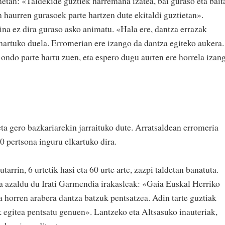
netan: «Taldekide guztiek harremana izatea, bai guraso eta bait
in haurren gurasoek parte hartzen dute ekitaldi guztietan».
ina ez dira guraso asko animatu. «Hala ere, dantza errazak
 hartuko duela. Erromerian ere izango da dantza egiteko aukera.
 ondo parte hartu zuen, eta espero dugu aurten ere horrela izan
eta gero bazkariarekin jarraituko dute. Arratsaldean erromeria
0 pertsona inguru elkartuko dira.
rrin, 6 urtetik hasi eta 60 urte arte, zazpi taldetan banatuta.
a azaldu du Irati Garmendia irakasleak: «Gaia Euskal Herriko
a horren arabera dantza batzuk pentsatzea. Adin tarte guztiak
k egitea pentsatu genuen». Lantzeko eta Altsasuko inauteriak,