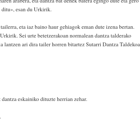
naren arabera, eta dantza bat denek batera egingo dute eta gero
 ditu», esan du Urkirik.
 tailerra, eta iaz baino haur gehiagok eman dute izena bertan.
Urkirik. Sei urte betetzerakoan normalean dantza talderako
 lantzen ari dira tailer horren bitartez Sutarri Dantza Taldekoa
 dantza eskainiko dituzte herrian zehar.
.