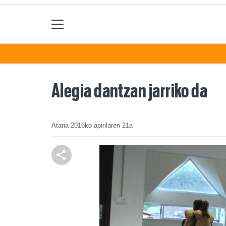
Alegia dantzan jarriko da
Ataria
2016ko apirilaren 21a