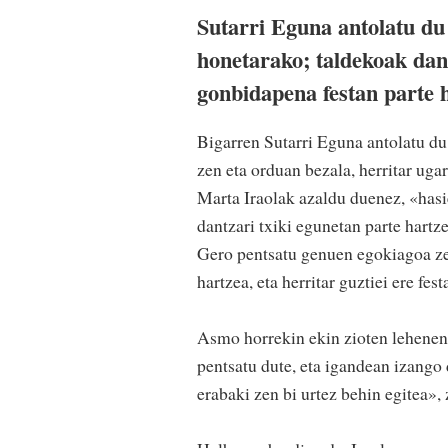
Sutarri Eguna antolatu du
honetarako; taldekoak dant
gonbidapena festan parte 
Bigarren Sutarri Eguna antolatu du
zen eta orduan bezala, herritar uga
Marta Iraolak azaldu duenez, «hasi
dantzari txiki egunetan parte hartz
Gero pentsatu genuen egokiagoa zel
hartzea, eta herritar guztiei ere fe
Asmo horrekin ekin zioten lehenengo
pentsatu dute, eta igandean izango 
erabaki zen bi urtez behin egitea»,