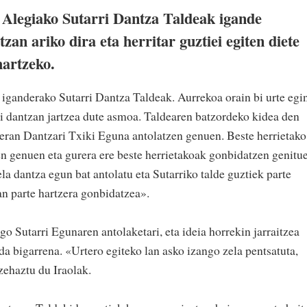
 Alegiako Sutarri Dantza Taldeak igande
zan ariko dira eta herritar guztiei egiten diete
hartzeko.
 iganderako Sutarri Dantza Taldeak. Aurrekoa orain bi urte egi
ri dantzan jartzea dute asmoa. Taldearen batzordeko kidea den
eran Dantzari Txiki Eguna antolatzen genuen. Beste herrietako
en genuen eta gurera ere beste herrietakoak gonbidatzen genitu
a dantza egun bat antolatu eta Sutarriko talde guztiek parte
stan parte hartzera gonbidatzea».
 Sutarri Egunaren antolaketari, eta ideia horrekin jarraitzea
da bigarrena. «Urtero egiteko lan asko izango zela pentsatuta,
 zehaztu du Iraolak.