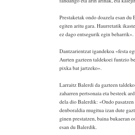
fandango eta arin arinak, eta kaleji
Prestaketak ondo doazela esan du 
egiten aritu gara. Haurretatik ikast
ez dago entsegurik egin beharrik».
Dantzarientzat igandekoa «festa eg
Aurten gazteen taldekoei funtzio be
pixka bat jartzeko».
Larraitz Balerdi da gazteen taldeko
zaharren pertsonaia eta besteek ar
dela dio Balerdik: «Ondo pasatzen 
denboraldia mugitua izan dute gaz
ginen prestatzen, baina bukaeran o
esan du Balerdik.