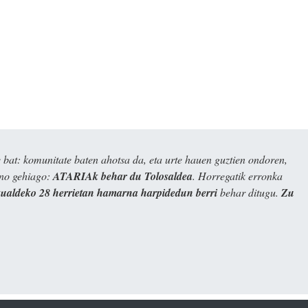
bat: komunitate baten ahotsa da, eta urte hauen guztien ondoren,
ino gehiago:
ATARIAk behar du Tolosaldea
. Horregatik erronka
kualdeko 28 herrietan hamarna harpidedun berri
behar ditugu.
Zu