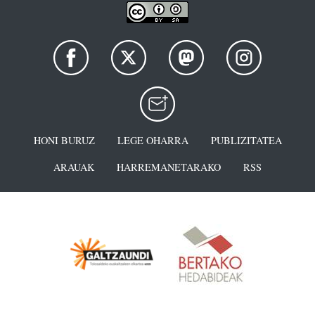
HONI BURUZ
LEGE OHARRA
PUBLIZITATEA
ARAUAK
HARREMANETARAKO
RSS