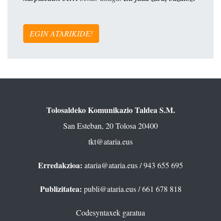
EGIN ATARIKIDE!
Tolosaldeko Komunikazio Taldea S.M.
San Esteban, 20 Tolosa 20400
tkt@ataria.eus
Erredakzioa:
ataria@ataria.eus
/ 943 655 695
Publizitatea:
publi@ataria.eus
/ 661 678 818
Codesyntaxek garatua