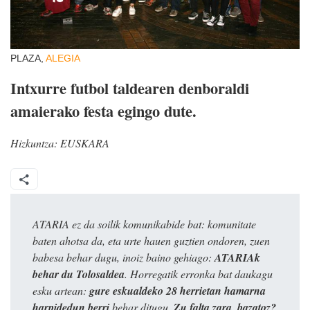
PLAZA,
ALEGIA
Intxurre futbol taldearen denboraldi
amaierako festa egingo dute.
Hizkuntza:
EUSKARA
ATARIA ez da soilik komunikabide bat: komunitate
baten ahotsa da, eta urte hauen guztien ondoren, zuen
babesa behar dugu, inoiz baino gehiago:
ATARIAk
behar du Tolosaldea
. Horregatik erronka bat daukagu
esku artean:
gure eskualdeko 28 herrietan hamarna
harpidedun berri
behar ditugu.
Zu falta zara, bazatoz?