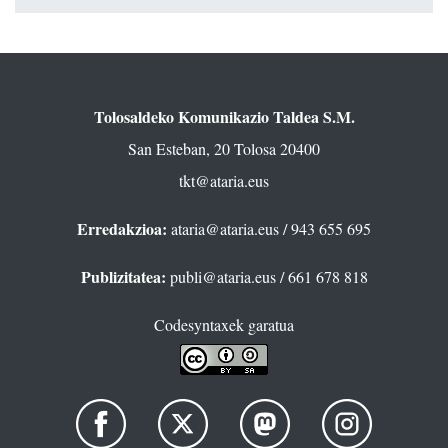
Tolosaldeko Komunikazio Taldea S.M.
San Esteban, 20 Tolosa 20400
tkt@ataria.eus
Erredakzioa:
ataria@ataria.eus
/ 943 655 695
Publizitatea:
publi@ataria.eus
/ 661 678 818
Codesyntaxek garatua