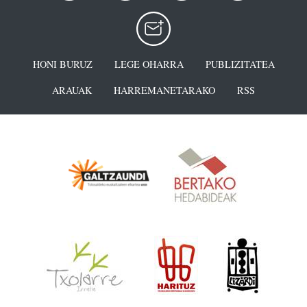
HONI BURUZ
LEGE OHARRA
PUBLIZITATEA
ARAUAK
HARREMANETARAKO
RSS