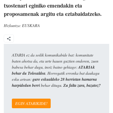
txostenari eginiko emendakin eta
proposamenak argitu eta eztabaidatzeko.
Hizkuntza:
EUSKARA
ATARIA ez da soilik komunikabide bat: komunitate
baten ahotsa da, eta urte hauen guztien ondoren, zuen
babesa behar dugu, inoiz baino gehiago:
ATARIAk
behar du Tolosaldea
. Horregatik erronka bat daukagu
esku artean:
gure eskualdeko 28 herrietan hamarna
harpidedun berri
behar ditugu.
Zu falta zara, bazatoz?
EGIN ATARIKIDE!