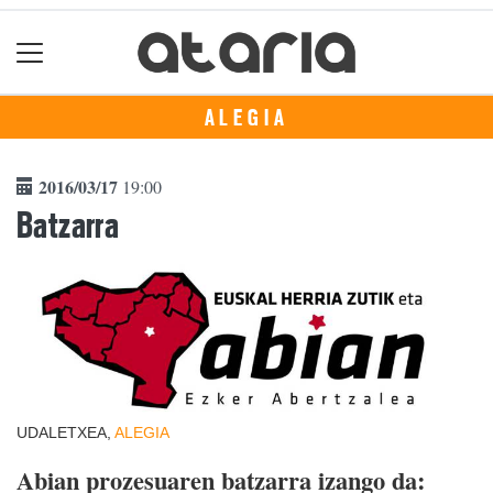
ALEGIA
2016/03/17
19:00
Batzarra
UDALETXEA,
ALEGIA
Abian prozesuaren batzarra izango da: