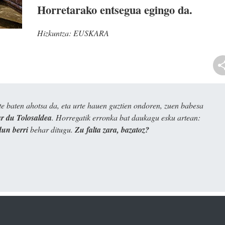
Horretarako entsegua egingo da.
Hizkuntza:
EUSKARA
e baten ahotsa da, eta urte hauen guztien ondoren, zuen babesa
 du Tolosaldea
. Horregatik erronka bat daukagu esku artean:
dun berri
behar ditugu.
Zu falta zara, bazatoz?