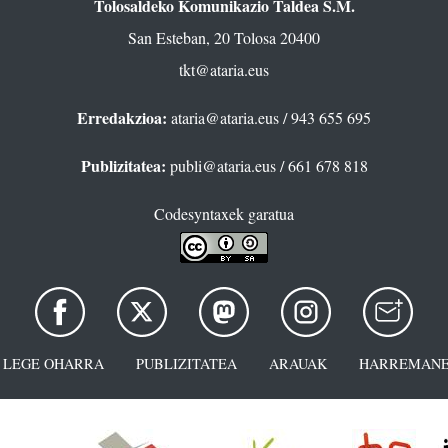
Tolosaldeko Komunikazio Taldea S.M.
San Esteban, 20 Tolosa 20400
tkt@ataria.eus
Erredakzioa:
ataria@ataria.eus
/ 943 655 695
Publizitatea:
publi@ataria.eus
/ 661 678 818
Codesyntaxek garatua
LEGE OHARRA
PUBLIZITATEA
ARAUAK
HARREMANE