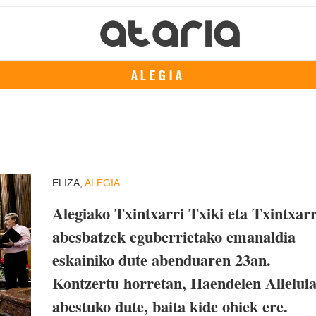
ALEGIA
ELIZA,
ALEGIA
Alegiako Txintxarri Txiki eta Txintxarr
abesbatzek eguberrietako emanaldia
eskainiko dute abenduaren 23an.
Kontzertu horretan, Haendelen Allelui
abestuko dute, baita kide ohiek ere.