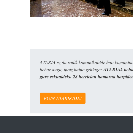
ATARIA ez da soilik komunikabide bat: komunitat
behar dugu, inoiz baino gehiago:
ATARIAk behar
gure eskualdeko 28 herrietan hamarna harpide
EGIN ATARIKIDE!