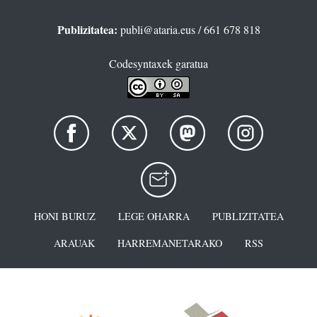
Publizitatea:
publi@ataria.eus
/ 661 678 818
Codesyntaxek garatua
HONI BURUZ
LEGE OHARRA
PUBLIZITATEA
ARAUAK
HARREMANETARAKO
RSS