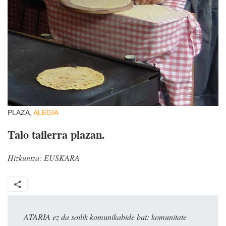
PLAZA,
ALEGIA
Talo tailerra plazan.
Hizkuntza:
EUSKARA
ATARIA ez da soilik komunikabide bat: komunitate