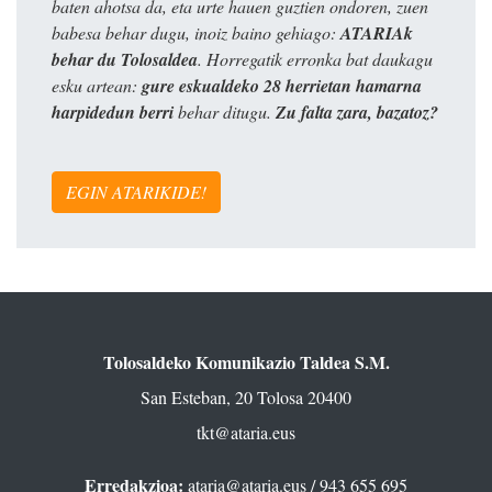
baten ahotsa da, eta urte hauen guztien ondoren, zuen
babesa behar dugu, inoiz baino gehiago:
ATARIAk
behar du Tolosaldea
. Horregatik erronka bat daukagu
esku artean:
gure eskualdeko 28 herrietan hamarna
harpidedun berri
behar ditugu.
Zu falta zara, bazatoz?
EGIN ATARIKIDE!
Tolosaldeko Komunikazio Taldea S.M.
San Esteban, 20 Tolosa 20400
tkt@ataria.eus
Erredakzioa:
ataria@ataria.eus
/ 943 655 695