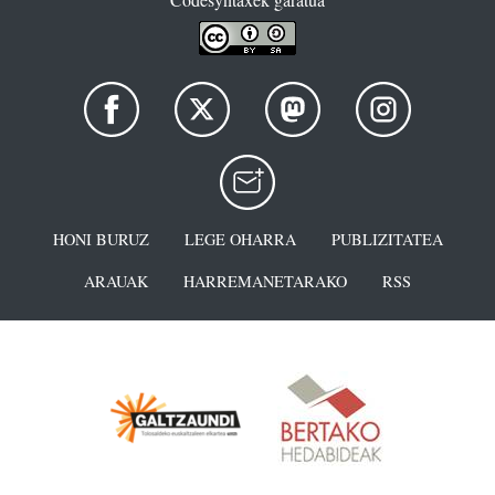
HONI BURUZ
LEGE OHARRA
PUBLIZITATEA
ARAUAK
HARREMANETARAKO
RSS