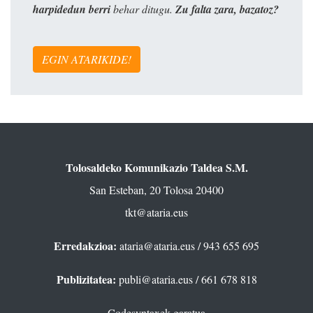
harpidedun berri
behar ditugu.
Zu falta zara, bazatoz?
EGIN ATARIKIDE!
Tolosaldeko Komunikazio Taldea S.M.
San Esteban, 20 Tolosa 20400
tkt@ataria.eus
Erredakzioa:
ataria@ataria.eus
/ 943 655 695
Publizitatea:
publi@ataria.eus
/ 661 678 818
Codesyntaxek garatua