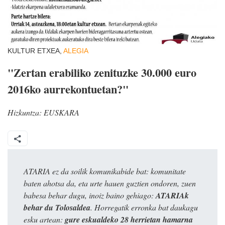
KULTUR ETXEA,
ALEGIA
"Zertan erabiliko zenituzke 30.000 euro
2016ko aurrekontuetan?"
Hizkuntza:
EUSKARA
ATARIA ez da soilik komunikabide bat: komunitate
baten ahotsa da, eta urte hauen guztien ondoren, zuen
babesa behar dugu, inoiz baino gehiago:
ATARIAk
behar du Tolosaldea
. Horregatik erronka bat daukagu
esku artean:
gure eskualdeko 28 herrietan hamarna