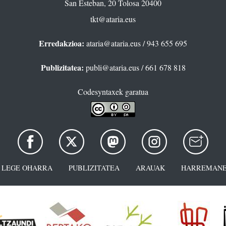
San Esteban, 20 Tolosa 20400
tkt@ataria.eus
Erredakzioa:
ataria@ataria.eus
/ 943 655 695
Publizitatea:
publi@ataria.eus
/ 661 678 818
Codesyntaxek garatua
LEGE OHARRA
PUBLIZITATEA
ARAUAK
HARREMANE