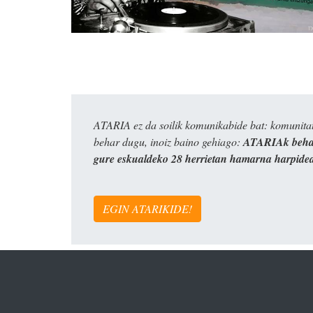
ATARIA ez da soilik komunikabide bat: komunitat
behar dugu, inoiz baino gehiago:
ATARIAk behar
gure eskualdeko 28 herrietan hamarna harpide
EGIN ATARIKIDE!