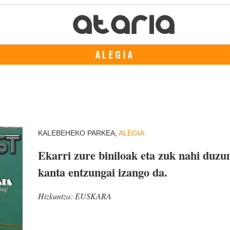
ALEGIA
KALEBEHEKO PARKEA,
ALEGIA
Ekarri zure biniloak eta zuk nahi duzu
kanta entzungai izango da.
Hizkuntza:
EUSKARA