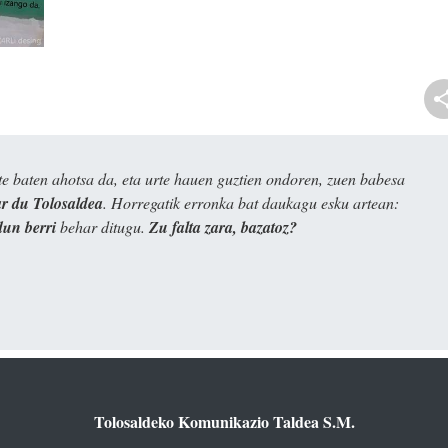
e baten ahotsa da, eta urte hauen guztien ondoren, zuen babesa
 du Tolosaldea
. Horregatik erronka bat daukagu esku artean:
dun berri
behar ditugu.
Zu falta zara, bazatoz?
Tolosaldeko Komunikazio Taldea S.M.