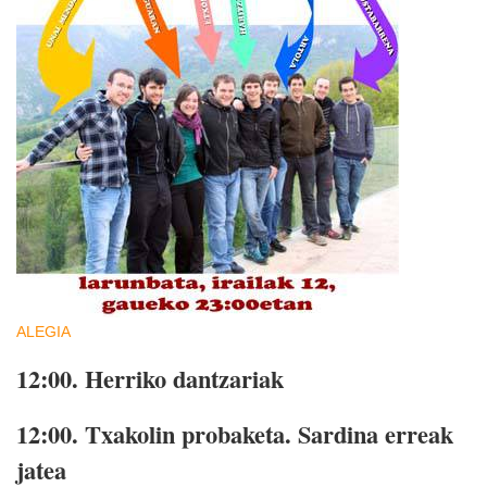
ALEGIA
12:00.
Herriko dantzariak
12:00.
Txakolin probaketa. Sardina erreak
jatea