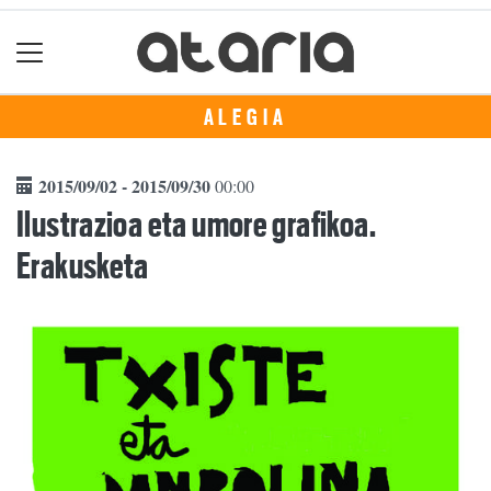
ALEGIA
2015/09/02 - 2015/09/30
00:00
Ilustrazioa eta umore grafikoa.
Erakusketa