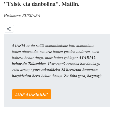
"Txiste eta danbolina". Mattin.
Hizkuntza:
EUSKARA
ATARIA ez da soilik komunikabide bat: komunitate
baten ahotsa da, eta urte hauen guztien ondoren, zuen
babesa behar dugu, inoiz baino gehiago:
ATARIAk
behar du Tolosaldea
. Horregatik erronka bat daukagu
esku artean:
gure eskualdeko 28 herrietan hamarna
harpidedun berri
behar ditugu.
Zu falta zara, bazatoz?
EGIN ATARIKIDE!