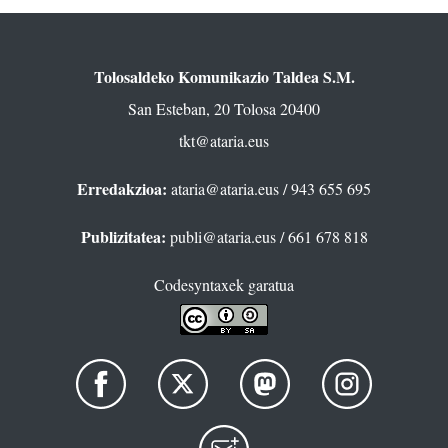
Tolosaldeko Komunikazio Taldea S.M.
San Esteban, 20 Tolosa 20400
tkt@ataria.eus
Erredakzioa:
ataria@ataria.eus
/ 943 655 695
Publizitatea:
publi@ataria.eus
/ 661 678 818
Codesyntaxek garatua