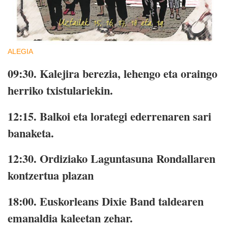
ALEGIA
09:30.
Kalejira berezia, lehengo eta oraingo
herriko txistulariekin.
12:15.
Balkoi eta lorategi ederrenaren sari
banaketa.
12:30.
Ordiziako Laguntasuna Rondallaren
kontzertua plazan
18:00.
Euskorleans Dixie Band taldearen
emanaldia kaleetan zehar.