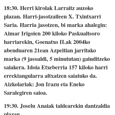
18:30.
Herri kirolak Larraitz auzoko
plazan. Harri-jasotzaileen X. Txintxarri
Saria. Harria jasotzen, bi marka ahalegin:
Aimar Irigoien 200 kiloko Paskualtsoro
harriarekin, Goenatxo II.ak 2004ko
abenduaren 21ean Azpeitian jarritako
marka (9 jasoaldi, 5 minututan) gainditzeko
saiakera. Idoia Etxeberria 157 kiloko harri
errektangularra altxatzen saiatuko da.
Aizkolariak: Jon Irazu eta Eneko
Saralegiren saioa.
19:30.
Joselu Anaiak taldearekin dantzaldia
plazan.