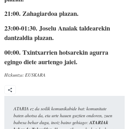
21:00.
Zahagiardoa plazan.
23:00-01:30.
Joselu Anaiak taldearekin
dantzaldia plazan.
00:00.
Txintxarrien hotsarekin agurra
egingo diete aurtengo jaiei.
Hizkuntza:
EUSKARA
ATARIA ez da soilik komunikabide bat: komunitate
baten ahotsa da, eta urte hauen guztien ondoren, zuen
babesa behar dugu, inoiz baino gehiago:
ATARIAk