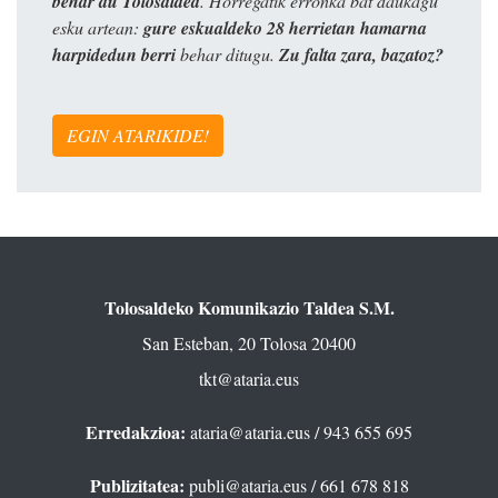
behar du Tolosaldea
. Horregatik erronka bat daukagu
esku artean:
gure eskualdeko 28 herrietan hamarna
harpidedun berri
behar ditugu.
Zu falta zara, bazatoz?
EGIN ATARIKIDE!
Tolosaldeko Komunikazio Taldea S.M.
San Esteban, 20 Tolosa 20400
tkt@ataria.eus
Erredakzioa:
ataria@ataria.eus
/ 943 655 695
Publizitatea:
publi@ataria.eus
/ 661 678 818