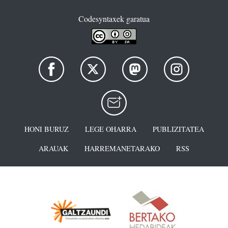
Codesyntaxek garatua
HONI BURUZ
LEGE OHARRA
PUBLIZITATEA
ARAUAK
HARREMANETARAKO
RSS