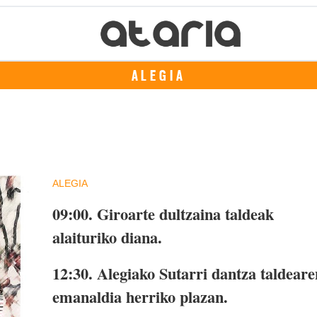
ALEGIA
ALEGIA
09:00.
Giroarte dultzaina taldeak
alaituriko diana.
12:30.
Alegiako Sutarri dantza taldeare
emanaldia herriko plazan.