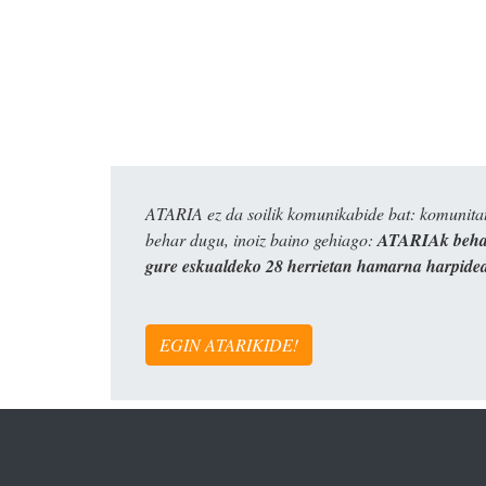
ATARIA ez da soilik komunikabide bat: komunitat
behar dugu, inoiz baino gehiago:
ATARIAk behar
gure eskualdeko 28 herrietan hamarna harpide
EGIN ATARIKIDE!