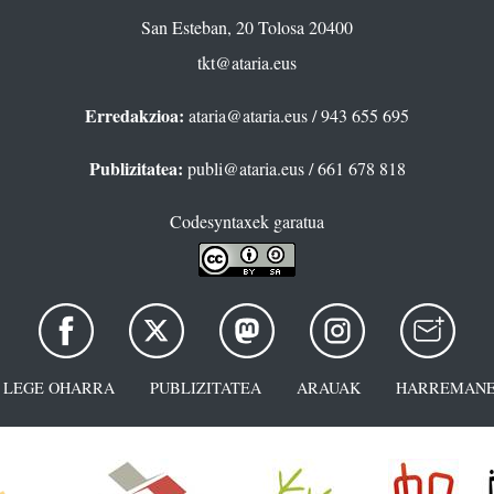
San Esteban, 20 Tolosa 20400
tkt@ataria.eus
Erredakzioa:
ataria@ataria.eus
/ 943 655 695
Publizitatea:
publi@ataria.eus
/ 661 678 818
Codesyntaxek garatua
LEGE OHARRA
PUBLIZITATEA
ARAUAK
HARREMANE