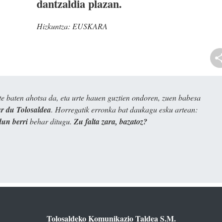
dantzaldia plazan.
Hizkuntza:
EUSKARA
e baten ahotsa da, eta urte hauen guztien ondoren, zuen babesa
 du Tolosaldea
. Horregatik erronka bat daukagu esku artean:
dun berri
behar ditugu.
Zu falta zara, bazatoz?
Tolosaldeko Komunikazio Taldea S.M.