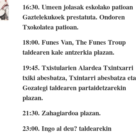
16:30.
Umeen jolasak eskolako patioan
Gaztelekukoek prestatuta. Ondoren
Txokolatea patioan.
18:00.
Funes Van, The Funes Troup
taldearen kale antzerkia plazan.
19:45.
Txistularien Alardea Txintxarri
txiki abesbatza, Txintarri abesbatza eta
Gozategi taldearen partaidetzarekin
plazan.
21:30.
Zahagiardoa plazan.
23:00.
Ingo al deu? taldearekin