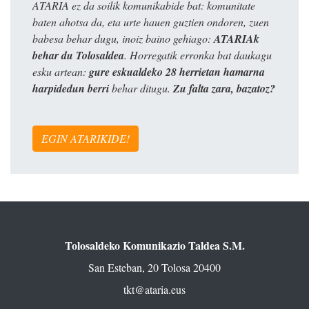
ATARIA ez da soilik komunikabide bat: komunitate
baten ahotsa da, eta urte hauen guztien ondoren, zuen
babesa behar dugu, inoiz baino gehiago:
ATARIAk
behar du Tolosaldea
. Horregatik erronka bat daukagu
esku artean:
gure eskualdeko 28 herrietan hamarna
harpidedun berri
behar ditugu.
Zu falta zara, bazatoz?
EGIN ATARIKIDE!
Tolosaldeko Komunikazio Taldea S.M.
San Esteban, 20 Tolosa 20400
tkt@ataria.eus