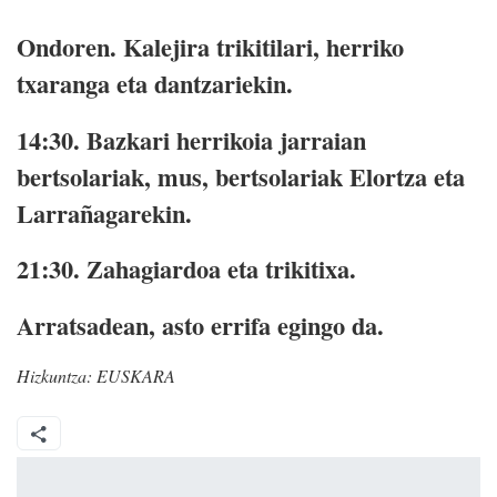
Ondoren
. Kalejira trikitilari, herriko
txaranga eta dantzariekin.
14:30.
Bazkari herrikoia jarraian
bertsolariak, mus, bertsolariak Elortza eta
Larrañagarekin.
21:30.
Zahagiardoa eta trikitixa.
Arratsadean
, asto errifa egingo da.
Hizkuntza:
EUSKARA