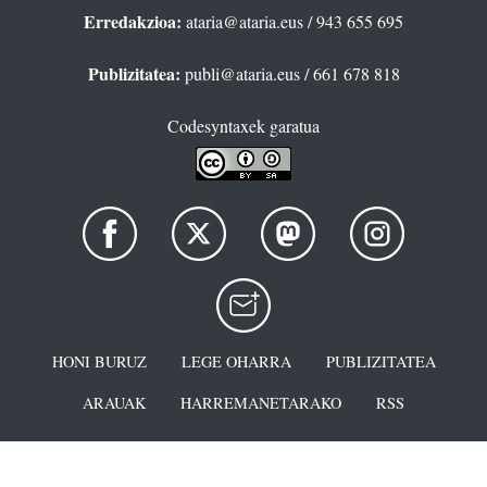
Erredakzioa:
ataria@ataria.eus
/ 943 655 695
Publizitatea:
publi@ataria.eus
/ 661 678 818
Codesyntaxek garatua
HONI BURUZ
LEGE OHARRA
PUBLIZITATEA
ARAUAK
HARREMANETARAKO
RSS