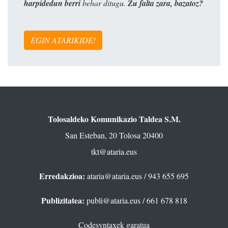
harpidedun berri
behar ditugu.
Zu falta zara, bazatoz?
EGIN ATARIKIDE!
Tolosaldeko Komunikazio Taldea S.M.
San Esteban, 20 Tolosa 20400
tkt@ataria.eus
Erredakzioa:
ataria@ataria.eus
/ 943 655 695
Publizitatea:
publi@ataria.eus
/ 661 678 818
Codesyntaxek garatua