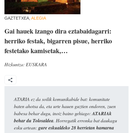
GAZTETXEA,
ALEGIA
Gai hauek izango dira eztabaidagarri:
herriko festak, bigarren pisue, herriko
festetako kamisetak,…
Hizkuntza:
EUSKARA
ATARIA ez da soilik komunikabide bat: komunitate
baten ahotsa da, eta urte hauen guztien ondoren, zuen
babesa behar dugu, inoiz baino gehiago:
ATARIAk
behar du Tolosaldea
. Horregatik erronka bat daukagu
esku artean:
gure eskualdeko 28 herrietan hamarna