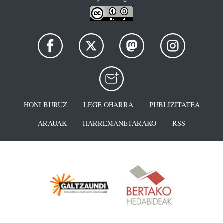
HONI BURUZ
LEGE OHARRA
PUBLIZITATEA
ARAUAK
HARREMANETARAKO
RSS