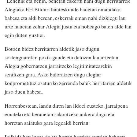
"Lehenik eta behin, benetan eskertu nahi dugu herritarrek
Alegiako EH Bilduri hauteskunde hauetan emandako
babesa eta aldi berean, eskerrak eman nahi dizkiegu lau
urte hauetan zehar Alegia justu eta hobeago baten alde lan
egin duten guztiei.
Botoen bidez herritarren aldetik jaso dugun
sostenguarekin pozik gaude eta datozen lau urteetan
Alegia gobernatzen jarraitzeko legitimitatearekin
sentitzen gara. Asko baloratzen dugu alegiar
konprometituz osaturiko zerrenda batek herritarren aldetik
jaso duen babesa.
Horrenbestean, landu diren lan ildoei eusteko, jarraipena
emateko eta berauetan sakontzeko aukera dugu eta
horretan saiatuko gara legealdi berrian.
Ibilbide hau luzea da eta bertan herritar guztien beharra