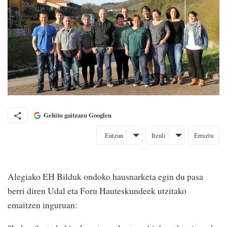
Gehitu gaitzazu Googlen
Entzun
Itzuli
Erraztu
Alegiako EH Bilduk ondoko hausnarketa egin du pasa
berri diren Udal eta Foru Hauteskundeek utzitako
emaitzen inguruan: