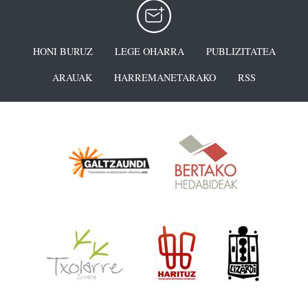
HONI BURUZ
LEGE OHARRA
PUBLIZITATEA
ARAUAK
HARREMANETARAKO
RSS