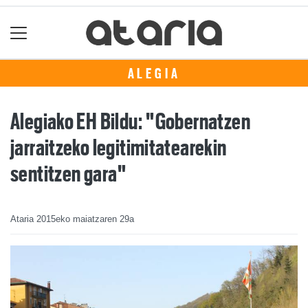
ALEGIA
Alegiako EH Bildu: "Gobernatzen
jarraitzeko legitimitatearekin
sentitzen gara"
Ataria
2015eko maiatzaren 29a