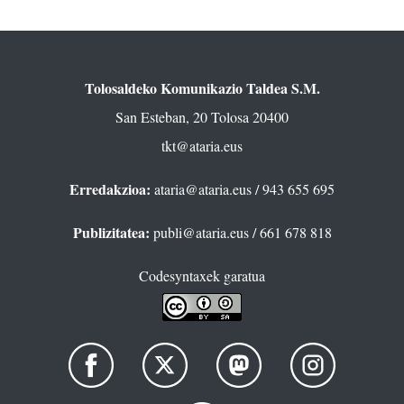
Tolosaldeko Komunikazio Taldea S.M.
San Esteban, 20 Tolosa 20400
tkt@ataria.eus
Erredakzioa:
ataria@ataria.eus
/ 943 655 695
Publizitatea:
publi@ataria.eus
/ 661 678 818
Codesyntaxek garatua