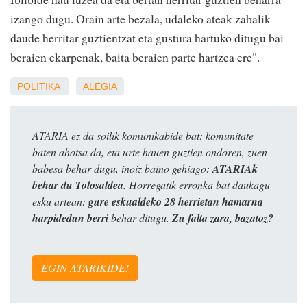
izango dugu. Orain arte bezala, udaleko ateak zabalik
daude herritar guztientzat eta gustura hartuko ditugu bai
beraien ekarpenak, baita beraien parte hartzea ere".
POLITIKA
ALEGIA
ATARIA ez da soilik komunikabide bat: komunitate
baten ahotsa da, eta urte hauen guztien ondoren, zuen
babesa behar dugu, inoiz baino gehiago:
ATARIAk
behar du Tolosaldea
. Horregatik erronka bat daukagu
esku artean:
gure eskualdeko 28 herrietan hamarna
harpidedun berri
behar ditugu.
Zu falta zara, bazatoz?
EGIN ATARIKIDE!