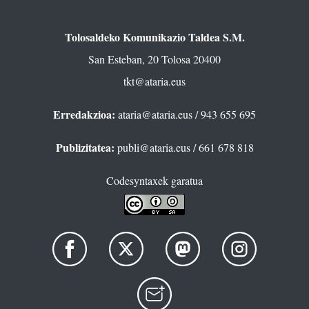
Tolosaldeko Komunikazio Taldea S.M.
San Esteban, 20 Tolosa 20400
tkt@ataria.eus
Erredakzioa:
ataria@ataria.eus
/ 943 655 695
Publizitatea:
publi@ataria.eus
/ 661 678 818
Codesyntaxek garatua