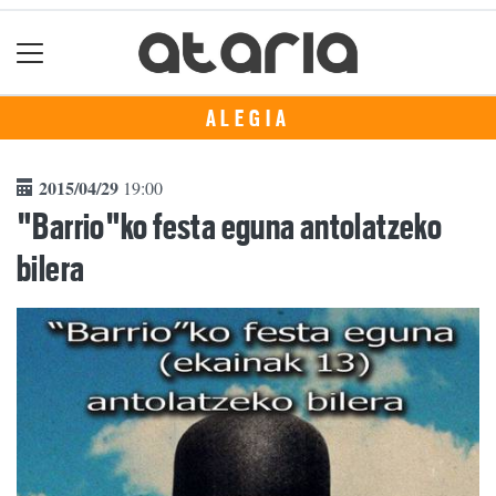
ALEGIA
2015/04/29
19:00
"Barrio"ko festa eguna antolatzeko
bilera