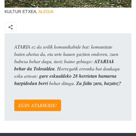
KULTUR ETXEA,
ALEGIA
ATARIA ez da soilik komunikabide bat: komunitate
baten ahotsa da, eta urte hauen guztien ondoren, zuen
babesa behar dugu, inoiz baino gehiago:
ATARIAk
behar du Tolosaldea
. Horregatik erronka bat daukagu
esku artean:
gure eskualdeko 28 herrietan hamarna
harpidedun berri
behar ditugu.
Zu falta zara, bazatoz?
EGIN ATARIKIDE!