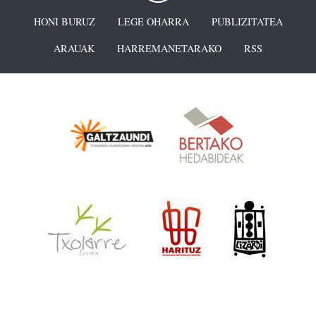
HONI BURUZ
LEGE OHARRA
PUBLIZITATEA
ARAUAK
HARREMANETARAKO
RSS