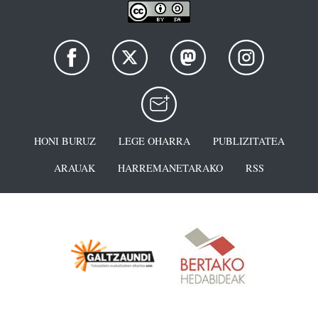
HONI BURUZ
LEGE OHARRA
PUBLIZITATEA
ARAUAK
HARREMANETARAKO
RSS