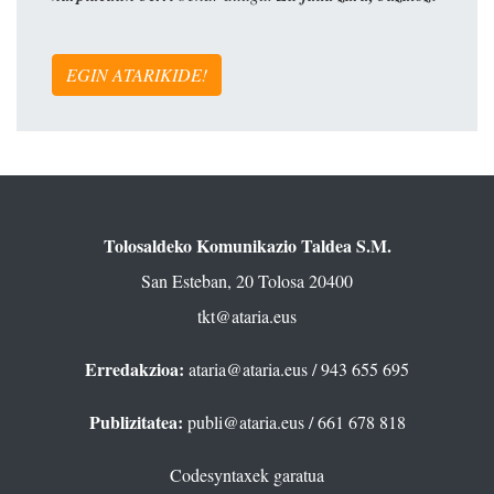
EGIN ATARIKIDE!
Tolosaldeko Komunikazio Taldea S.M.
San Esteban, 20 Tolosa 20400
tkt@ataria.eus
Erredakzioa:
ataria@ataria.eus
/ 943 655 695
Publizitatea:
publi@ataria.eus
/ 661 678 818
Codesyntaxek garatua