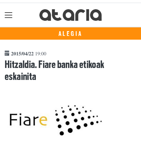
ALEGIA
2015/04/22
19:00
Hitzaldia. Fiare banka etikoak
eskainita