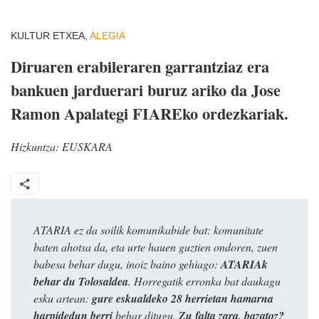
KULTUR ETXEA,
ALEGIA
Diruaren erabileraren garrantziaz era
bankuen jarduerari buruz ariko da Jose
Ramon Apalategi FIAREko ordezkariak.
Hizkuntza:
EUSKARA
ATARIA ez da soilik komunikabide bat: komunitate
baten ahotsa da, eta urte hauen guztien ondoren, zuen
babesa behar dugu, inoiz baino gehiago:
ATARIAk
behar du Tolosaldea
. Horregatik erronka bat daukagu
esku artean:
gure eskualdeko 28 herrietan hamarna
harpidedun berri
behar ditugu.
Zu falta zara, bazatoz?