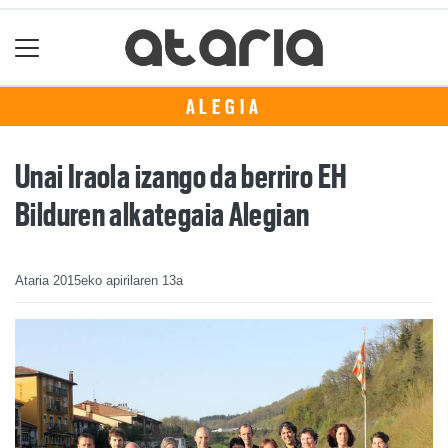
ALEGIA
Unai Iraola izango da berriro EH
Bilduren alkategaia Alegian
Ataria
2015eko apirilaren 13a