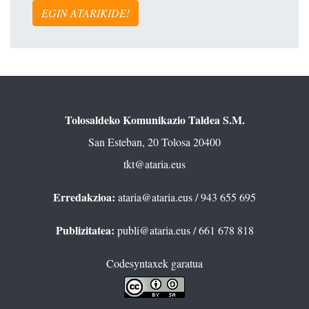
EGIN ATARIKIDE!
Tolosaldeko Komunikazio Taldea S.M.
San Esteban, 20 Tolosa 20400
tkt@ataria.eus
Erredakzioa:
ataria@ataria.eus
/ 943 655 695
Publizitatea:
publi@ataria.eus
/ 661 678 818
Codesyntaxek garatua