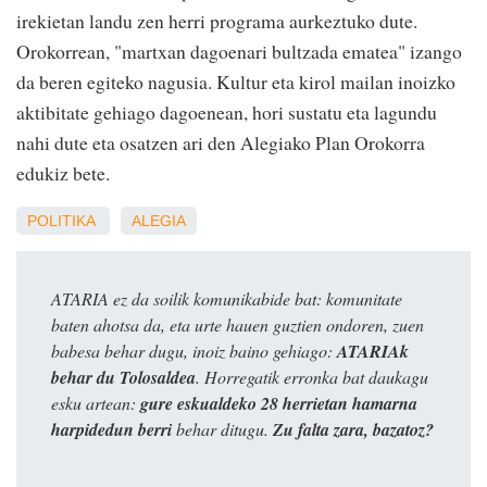
irekietan landu zen herri programa aurkeztuko dute.
Orokorrean, "martxan dagoenari bultzada ematea" izango
da beren egiteko nagusia. Kultur eta kirol mailan inoizko
aktibitate gehiago dagoenean, hori sustatu eta lagundu
nahi dute eta osatzen ari den Alegiako Plan Orokorra
edukiz bete.
POLITIKA
ALEGIA
ATARIA ez da soilik komunikabide bat: komunitate
baten ahotsa da, eta urte hauen guztien ondoren, zuen
babesa behar dugu, inoiz baino gehiago:
ATARIAk
behar du Tolosaldea
. Horregatik erronka bat daukagu
esku artean:
gure eskualdeko 28 herrietan hamarna
harpidedun berri
behar ditugu.
Zu falta zara, bazatoz?