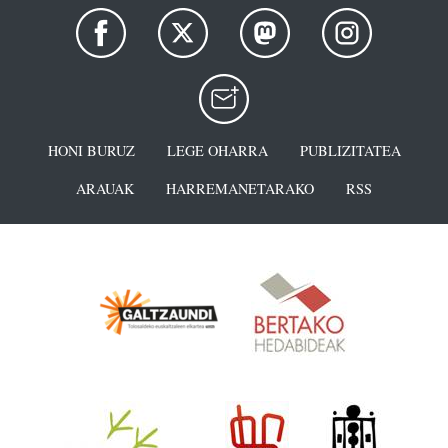
HONI BURUZ
LEGE OHARRA
PUBLIZITATEA
ARAUAK
HARREMANETARAKO
RSS