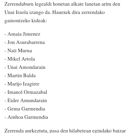
Zerrendaburu legealdi honetan alkate lanetan aritu den
Unai Iraola izango da. Hauexek dira zerrendako
gainontzeko kideak:
- Amaia Jimenez
- Jon Asurabarrena
- Nati Murua
- Mikel Artola
- Unai Amondarain
- Martin Balda
- Marijo Izagirre
- Imanol Ormazabal
- Eider Amundarain
- Gema Garmendia
- Ainhoa Garmendia
Zerrenda aurkeztuta, pasa den hilabetean egindako batzar