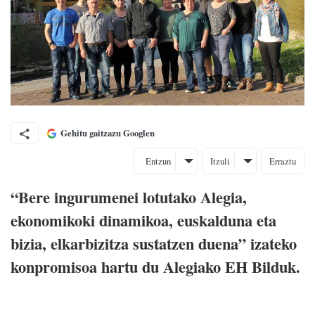
Gehitu gaitzazu Googlen
Entzun
Itzuli
Erraztu
“Bere ingurumenei lotutako Alegia,
ekonomikoki dinamikoa, euskalduna eta
bizia, elkarbizitza sustatzen duena” izateko
konpromisoa hartu du Alegiako EH Bilduk.