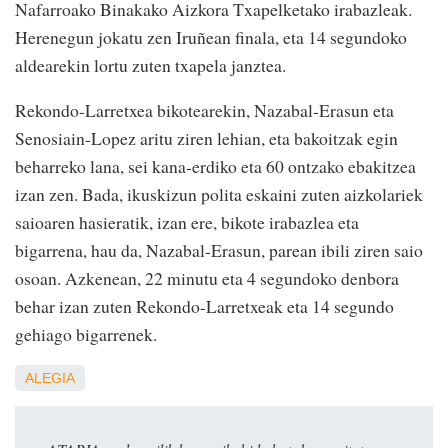
Nafarroako Binakako Aizkora Txapelketako irabazleak.
Herenegun jokatu zen Iruñean finala, eta 14 segundoko
aldearekin lortu zuten txapela janztea.
Rekondo-Larretxea bikotearekin, Nazabal-Erasun eta
Senosiain-Lopez aritu ziren lehian, eta bakoitzak egin
beharreko lana, sei kana-erdiko eta 60 ontzako ebakitzea
izan zen. Bada, ikuskizun polita eskaini zuten aizkolariek
saioaren hasieratik, izan ere, bikote irabazlea eta
bigarrena, hau da, Nazabal-Erasun, parean ibili ziren saio
osoan. Azkenean, 22 minutu eta 4 segundoko denbora
behar izan zuten Rekondo-Larretxeak eta 14 segundo
gehiago bigarrenek.
ALEGIA