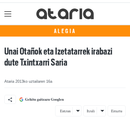
ALEGIA
Unai Otañok eta Izetatarrek irabazi
dute Txintxarri Saria
Ataria
2013ko uztailaren 16a
Gehitu gaitzazu Googlen
Entzun
Itzuli
Erraztu