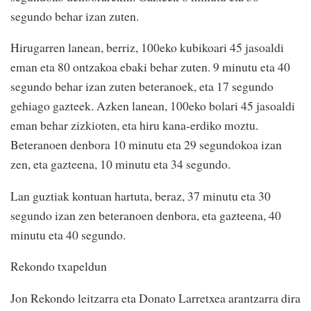
segundo behar izan zuten.
Hirugarren lanean, berriz, 100eko kubikoari 45 jasoaldi
eman eta 80 ontzakoa ebaki behar zuten. 9 minutu eta 40
segundo behar izan zuten beteranoek, eta 17 segundo
gehiago gazteek. Azken lanean, 100eko bolari 45 jasoaldi
eman behar zizkioten, eta hiru kana-erdiko moztu.
Beteranoen denbora 10 minutu eta 29 segundokoa izan
zen, eta gazteena, 10 minutu eta 34 segundo.
Lan guztiak kontuan hartuta, beraz, 37 minutu eta 30
segundo izan zen beteranoen denbora, eta gazteena, 40
minutu eta 40 segundo.
Rekondo txapeldun
Jon Rekondo leitzarra eta Donato Larretxea arantzarra dira