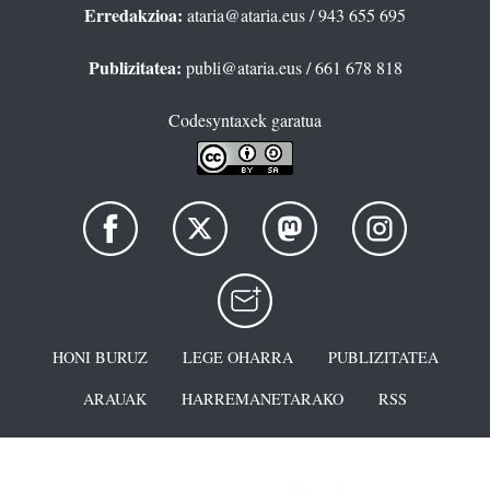
Erredakzioa:
ataria@ataria.eus
/ 943 655 695
Publizitatea:
publi@ataria.eus
/ 661 678 818
Codesyntaxek garatua
HONI BURUZ
LEGE OHARRA
PUBLIZITATEA
ARAUAK
HARREMANETARAKO
RSS