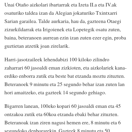
Unai Otaño aizkolari ibartarrak eta Izeta II.a eta IV.ak
osaturiko taldea izan da Alegian jokaturiko Txintxarri
Sarian garailea. Talde aurkaria, hau da, gazteena Otaegi
zizurkildarrak eta Irigoienek eta Lopetegik osatu zuten,
baina, beteranoen aurrean ezin izan zuten ezer egin, proba
guztietan atzetik joan zirelarik.
Harri-jasotzaileek lehendabizi 100 kiloko zilindro
zaharrari 60 jasoaldi eman zizkioten, eta aizkolariek kana-
erdiko enborra zutik eta beste bat etzanda moztu zituzten.
Beteranoek 9 minutu eta 25 segundo behar izan zuten lan
hori amaitzeko, eta gazteek 14 segundo gehiago.
Bigarren lanean, 100eko kopari 60 jasoaldi eman eta 45
ontzakoa zutik eta 60koa etzanda ebaki behar zituzten.
Beteranoak izan ziren nagusi hemen ere, 8 minutu eta 6
segundoko denborarekin. Gazteek 8 minutu eta 50