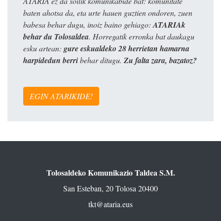
ATARIA ez da soilik komunikabide bat: komunitate
baten ahotsa da, eta urte hauen guztien ondoren, zuen
babesa behar dugu, inoiz baino gehiago:
ATARIAk
behar du Tolosaldea
. Horregatik erronka bat daukagu
esku artean:
gure eskualdeko 28 herrietan hamarna
harpidedun berri
behar ditugu.
Zu falta zara, bazatoz?
EGIN ATARIKIDE!
Tolosaldeko Komunikazio Taldea S.M.
San Esteban, 20 Tolosa 20400
tkt@ataria.eus