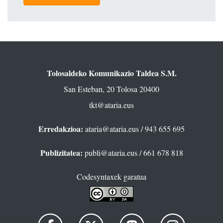
Tolosaldeko Komunikazio Taldea S.M.
San Esteban, 20 Tolosa 20400
tkt@ataria.eus
Erredakzioa:
ataria@ataria.eus
/ 943 655 695
Publizitatea:
publi@ataria.eus
/ 661 678 818
Codesyntaxek garatua