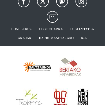
HONI BURUZ
LEGE OHARRA
PUBLIZITATEA
ARAUAK
HARREMANETARAKO
RSS