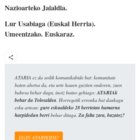
Nazioarteko Jaialdia.
Lur Usabiaga (Euskal Herria).
Umeentzako. Euskaraz.
ATARIA ez da soilik komunikabide bat: komunitate
baten ahotsa da, eta urte hauen guztien ondoren, zuen
babesa behar dugu, inoiz baino gehiago:
ATARIAk
behar du Tolosaldea
. Horregatik erronka bat daukagu
esku artean:
gure eskualdeko 28 herrietan hamarna
harpidedun berri
behar ditugu.
Zu falta zara, bazatoz?
EGIN ATARIKIDE!