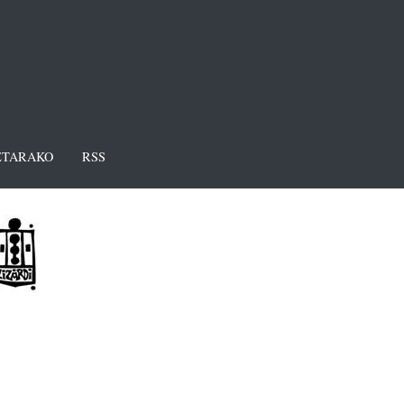
TARAKO
RSS