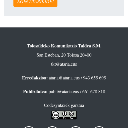
EGIN ATARIKIDE!
Tolosaldeko Komunikazio Taldea S.M.
San Esteban, 20 Tolosa 20400
tkt@ataria.eus
Erredakzioa:
ataria@ataria.eus
/ 943 655 695
Publizitatea:
publi@ataria.eus
/ 661 678 818
Codesyntaxek garatua