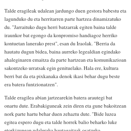
Talde eragileak udalean jardungo duen gestora babestu eta
lagunduko du eta herritarren parte hartzea dinamizatuko
du. "Jarraituko dugu herri batzarrak egiten baina talde
iraunkor bat egongo da konpromiso handiagoz herriko
kontuetan lanerako prest", esan du Iraolak. "Berria da
hautatu dugun bidea, baina aurreko legealdian egindako
ahaleginaren emaitza da parte hartzean eta komunikazioan
sakontzeko urratsak egin genituelako. Hala ere, kultura
berri bat da eta pixkanaka denok ikasi behar dugu beste
era batera funtzionatzen".
Talde eragilea abian jartzearekin batera arautegi bat
onartu dute. Erabakiguneak zein diren eta gune bakoitzean
nork parte hartu behar duen zehaztu dute. "Bide luzea
egitea espero dugu eta talde horrek balio beharko luke
etorkizunean udalerako hautagaitzak osatzeko,