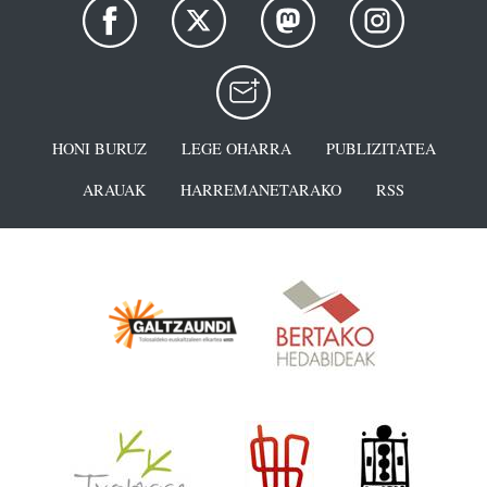
HONI BURUZ
LEGE OHARRA
PUBLIZITATEA
ARAUAK
HARREMANETARAKO
RSS