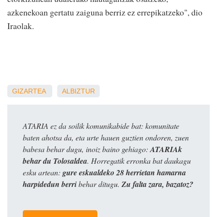
azkenekoan gertatu zaiguna berriz ez errepikatzeko", dio
Iraolak.
GIZARTEA
ALBIZTUR
ATARIA ez da soilik komunikabide bat: komunitate
baten ahotsa da, eta urte hauen guztien ondoren, zuen
babesa behar dugu, inoiz baino gehiago:
ATARIAk
behar du Tolosaldea
. Horregatik erronka bat daukagu
esku artean:
gure eskualdeko 28 herrietan hamarna
harpidedun berri
behar ditugu.
Zu falta zara, bazatoz?