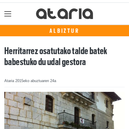
ALBIZTUR
Herritarrez osatutako talde batek
babestuko du udal gestora
Ataria
2015eko abuztuaren 24a