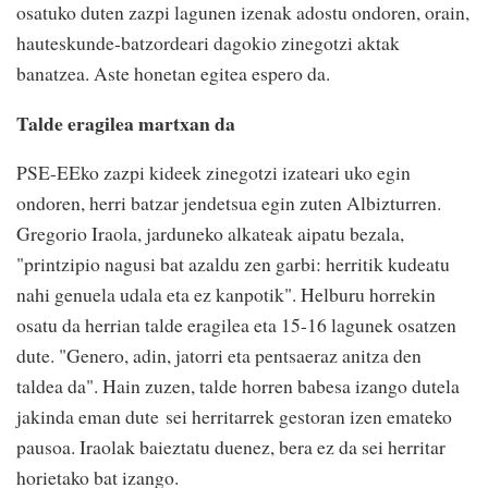
osatuko duten zazpi lagunen izenak adostu ondoren, orain,
hauteskunde-batzordeari dagokio zinegotzi aktak
banatzea. Aste honetan egitea espero da.
Talde eragilea martxan da
PSE-EEko zazpi kideek zinegotzi izateari uko egin
ondoren, herri batzar jendetsua egin zuten Albizturren.
Gregorio Iraola, jarduneko alkateak aipatu bezala,
"printzipio nagusi bat azaldu zen garbi: herritik kudeatu
nahi genuela udala eta ez kanpotik". Helburu horrekin
osatu da herrian talde eragilea eta 15-16 lagunek osatzen
dute. "Genero, adin, jatorri eta pentsaeraz anitza den
taldea da". Hain zuzen, talde horren babesa izango dutela
jakinda eman dute sei herritarrek gestoran izen emateko
pausoa. Iraolak baieztatu duenez, bera ez da sei herritar
horietako bat izango.