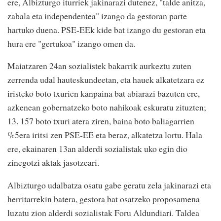
ere, Albizturgo iturriek jakinarazi dutenez, "talde anitza,
zabala eta independentea" izango da gestoran parte
hartuko duena. PSE-EEk kide bat izango du gestoran eta
hura ere "gertukoa" izango omen da.
Maiatzaren 24an sozialistek bakarrik aurkeztu zuten
zerrenda udal hauteskundeetan, eta hauek alkatetzara ez
iristeko boto txurien kanpaina bat abiarazi bazuten ere,
azkenean gobernatzeko boto nahikoak eskuratu zituzten;
13. 157 boto txuri atera ziren, baina boto baliagarrien
%5era iritsi zen PSE-EE eta beraz, alkatetza lortu. Hala
ere, ekainaren 13an alderdi sozialistak uko egin dio
zinegotzi aktak jasotzeari.
Albizturgo udalbatza osatu gabe geratu zela jakinarazi eta
herritarrekin batera, gestora bat osatzeko proposamena
luzatu zion alderdi sozialistak Foru Aldundiari. Taldea