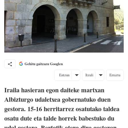
Gehitu gaitzazu Googlen
Entzun
Itzuli
Erraztu
Iraila hasieran egon daiteke martxan
Albizturgo udaletxea gobernatuko duen
gestora. 15-16 herritarrez osatutako taldea
osatu dute eta talde horrek babestuko du
udal gestora. Bertatik atera dira gestoran