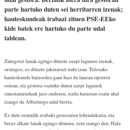
parte hartuko duten sei herritarren izenak;
hauteskundeak irabazi zituen PSE-EEko
kide batek ere hartuko du parte udal
taldean.
Zinegotzi lanak egingo dituzte zazpi lagunen izenak,
oraingoz, ez dituzte jakinarazi nahi izan. Tolosako
hauteskunde batzordea gaur hasi da lanean oporren
ostean, eta gestora osatuko duten zazpi lagunek
sinestamenduak jaso ondoren, iraila hasieran osatu ahal
izango da Albizturgo udal berria.
Ez dute oraindik erabaki gestoraren lehendakaria, eta
beraz alkate lanak egingo dituena, zein izango den. Hala