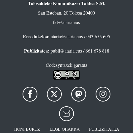
Tolosaldeko Komunikazio Taldea S.M.
San Esteban, 20 Tolosa 20400
tkt@ataria.eus
Erredakzioa:
ataria@ataria.eus
/ 943 655 695
Publizitatea:
publi@ataria.eus
/ 661 678 818
Codesyntaxek garatua
HONI BURUZ
LEGE OHARRA
PUBLIZITATEA