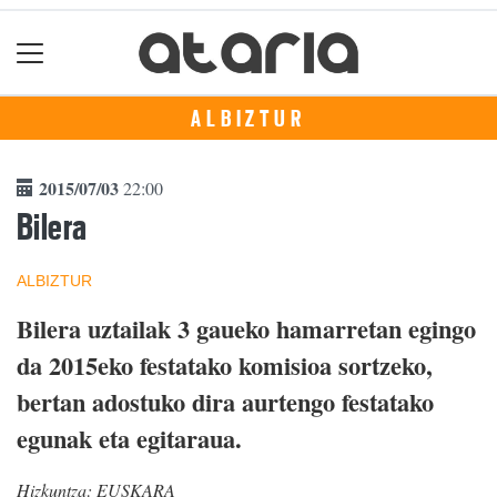
ALBIZTUR
2015/07/03
22:00
Bilera
ALBIZTUR
Bilera uztailak 3 gaueko hamarretan egingo
da 2015eko festatako komisioa sortzeko,
bertan adostuko dira aurtengo festatako
egunak eta egitaraua.
Hizkuntza:
EUSKARA