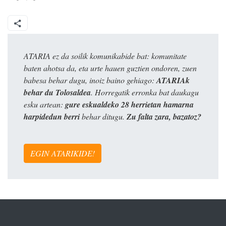
ATARIA ez da soilik komunikabide bat: komunitate
baten ahotsa da, eta urte hauen guztien ondoren, zuen
babesa behar dugu, inoiz baino gehiago:
ATARIAk
behar du Tolosaldea
. Horregatik erronka bat daukagu
esku artean:
gure eskualdeko 28 herrietan hamarna
harpidedun berri
behar ditugu.
Zu falta zara, bazatoz?
EGIN ATARIKIDE!