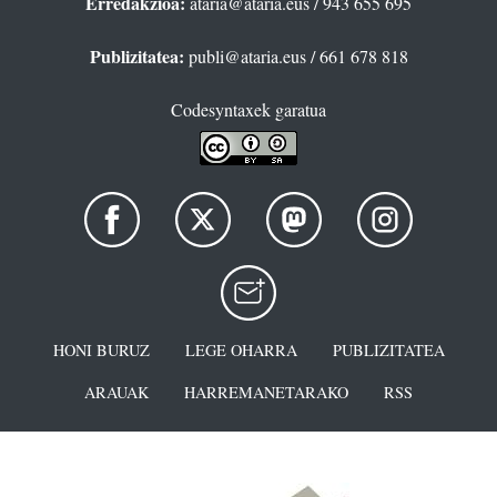
Erredakzioa:
ataria@ataria.eus
/ 943 655 695
Publizitatea:
publi@ataria.eus
/ 661 678 818
Codesyntaxek garatua
HONI BURUZ
LEGE OHARRA
PUBLIZITATEA
ARAUAK
HARREMANETARAKO
RSS