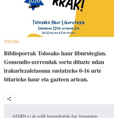
TOLOSA
Biblioporrak Tolosako haur liburutegian.
Gomendio-zerrendak sortu dituzte udan
irakurlezaletasuna sustatzeko 0-16 urte
bitarteko haur eta gazteen artean.
ATARIA ez da soilik komunikabide bat: komunitate