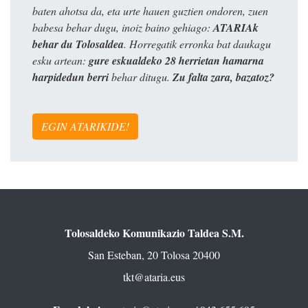
baten ahotsa da, eta urte hauen guztien ondoren, zuen
babesa behar dugu, inoiz baino gehiago:
ATARIAk
behar du Tolosaldea
. Horregatik erronka bat daukagu
esku artean:
gure eskualdeko 28 herrietan hamarna
harpidedun berri
behar ditugu.
Zu falta zara, bazatoz?
EGIN ATARIKIDE!
Tolosaldeko Komunikazio Taldea S.M.
San Esteban, 20 Tolosa 20400
tkt@ataria.eus