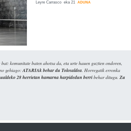
Leyre Carrasco
eka 21
ADUNA
bat: komunitate baten ahotsa da, eta urte hauen guztien ondoren,
ino gehiago:
ATARIAk behar du Tolosaldea
. Horregatik erronka
kualdeko 28 herrietan hamarna harpidedun berri
behar ditugu.
Zu