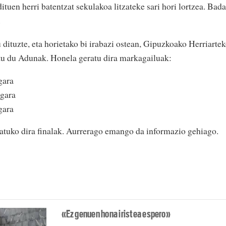
dituen herri batentzat sekulakoa litzateke sari hori lortzea. Bada
.
dituzte, eta horietako bi irabazi ostean, Gipuzkoako Herriarte
ratu du Adunak. Honela geratu dira markagailuak:
gara
rgara
gara
atuko dira finalak. Aurrerago emango da informazio gehiago.
«Ez genuen hona iristea espero»