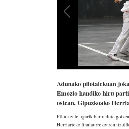
Adunako pilotalekuan jokat
Emozio handiko hiru parti
ostean, Gipuzkoako Herriar
Pilota zale ugarik hartu dute goize
Herriarteko finalaurrekoaren itzuli