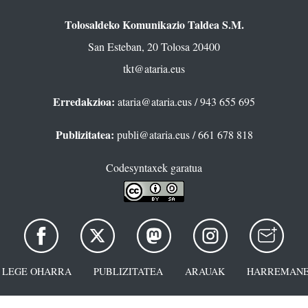
Tolosaldeko Komunikazio Taldea S.M.
San Esteban, 20 Tolosa 20400
tkt@ataria.eus
Erredakzioa:
ataria@ataria.eus
/ 943 655 695
Publizitatea:
publi@ataria.eus
/ 661 678 818
Codesyntaxek garatua
LEGE OHARRA
PUBLIZITATEA
ARAUAK
HARREMANE