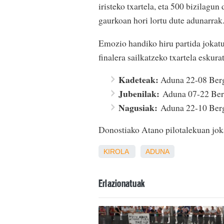
iristeko txartela, eta 500 bizilagun 
gaurkoan hori lortu dute adunarrak
Emozio handiko hiru partida jokatu 
finalera sailkatzeko txartela esku
Kadeteak:
Aduna 22-08 Ber
Jubenilak:
Aduna 07-22 Be
Nagusiak:
Aduna 22-10 Ber
Donostiako Atano pilotalekuan jok
KIROLA
ADUNA
Erlazionatuak