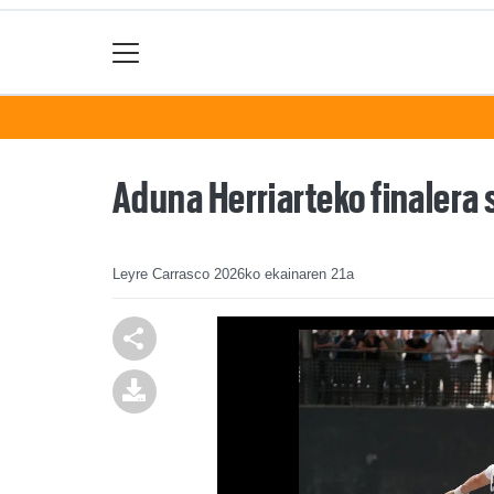
Aduna Herriarteko finalera 
Leyre Carrasco
2026ko ekainaren 21a