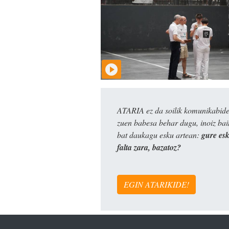
ATARIA ez da soilik komunikabide 
zuen babesa behar dugu, inoiz ba
bat daukagu esku artean:
gure es
falta zara, bazatoz?
EGIN ATARIKIDE!