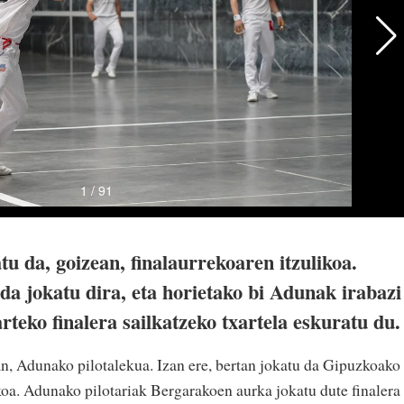
u da, goizean, finalaurrekoaren itzulikoa.
da jokatu dira, eta horietako bi Adunak irabazi
teko finalera sailkatzeko txartela eskuratu du.
an, Adunako pilotalekua. Izan ere, bertan jokatu da Gipuzkoako
koa. Adunako pilotariak Bergarakoen aurka jokatu dute finalera