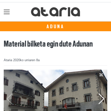
ADUNA
Material bilketa egin dute Adunan
Ataria
2020ko urriaren 8a