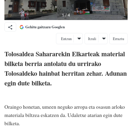
Gehitu gaitzazu Googlen
Entzun
Itzuli
Erraztu
Tolosaldea Sahararekin Elkarteak material
bilketa berria antolatu du urrirako
Tolosaldeko hainbat herritan zehar. Adunan
egin dute bilketa.
Oraingo honetan, umeen neguko arropa eta osasun arloko
materiala biltzea eskatzen da. Udaletxe atarian egin dute
bilketa.