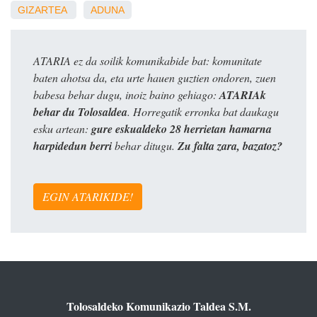
GIZARTEA
ADUNA
ATARIA ez da soilik komunikabide bat: komunitate
baten ahotsa da, eta urte hauen guztien ondoren, zuen
babesa behar dugu, inoiz baino gehiago:
ATARIAk
behar du Tolosaldea
. Horregatik erronka bat daukagu
esku artean:
gure eskualdeko 28 herrietan hamarna
harpidedun berri
behar ditugu.
Zu falta zara, bazatoz?
EGIN ATARIKIDE!
Tolosaldeko Komunikazio Taldea S.M.