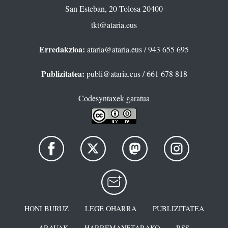
San Esteban, 20 Tolosa 20400
tkt@ataria.eus
Erredakzioa:
ataria@ataria.eus
/ 943 655 695
Publizitatea:
publi@ataria.eus
/ 661 678 818
Codesyntaxek garatua
HONI BURUZ
LEGE OHARRA
PUBLIZITATEA
ARAUAK
HARREMANETARAKO
RSS