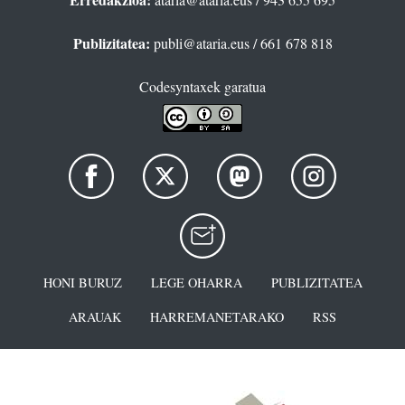
Publizitatea:
publi@ataria.eus
/ 661 678 818
Codesyntaxek garatua
HONI BURUZ
LEGE OHARRA
PUBLIZITATEA
ARAUAK
HARREMANETARAKO
RSS