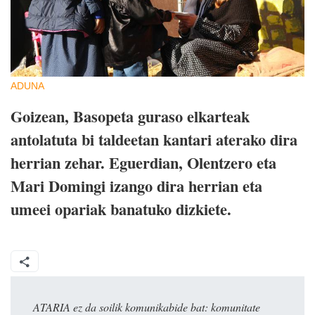
ADUNA
Goizean, Basopeta guraso elkarteak
antolatuta bi taldeetan kantari aterako dira
herrian zehar. Eguerdian, Olentzero eta
Mari Domingi izango dira herrian eta
umeei opariak banatuko dizkiete.
ATARIA ez da soilik komunikabide bat: komunitate