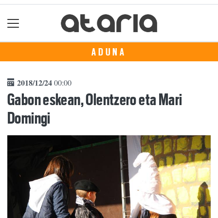
ADUNA
2018/12/24
00:00
Gabon eskean, Olentzero eta Mari
Domingi