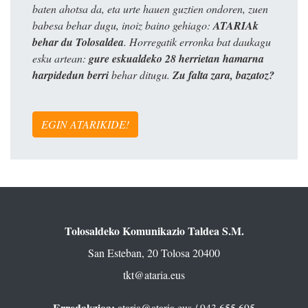
baten ahotsa da, eta urte hauen guztien ondoren, zuen
babesa behar dugu, inoiz baino gehiago:
ATARIAk
behar du Tolosaldea
. Horregatik erronka bat daukagu
esku artean:
gure eskualdeko 28 herrietan hamarna
harpidedun berri
behar ditugu.
Zu falta zara, bazatoz?
EGIN ATARIKIDE!
Tolosaldeko Komunikazio Taldea S.M.
San Esteban, 20 Tolosa 20400
tkt@ataria.eus
Erredakzioa:
ataria@ataria.eus
/ 943 655 695