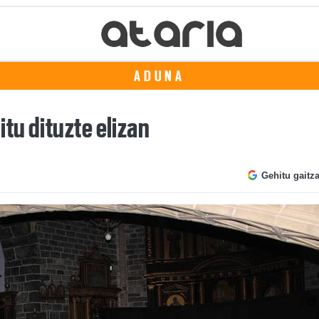
ADUNA
tu dituzte elizan
Gehitu gaitz