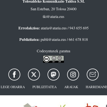
Tolosaldeko Komunikazio Taldea S.M.
San Esteban, 20 Tolosa 20400
tkt@ataria.eus
Erredakzioa:
ataria@ataria.eus
/ 943 655 695
Publizitatea:
publi@ataria.eus
/ 661 678 818
Codesyntaxek garatua
LEGE OHARRA
PUBLIZITATEA
ARAUAK
HARREMANE