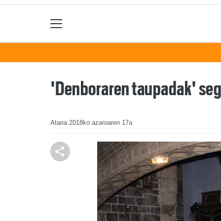
'Denboraren taupadak' segi
Ataria
2018ko azaroaren 17a