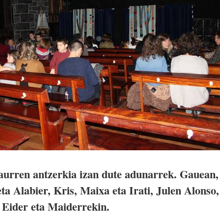
aurren antzerkia izan dute adunarrek. Gauean,
ta Alabier, Kris, Maixa eta Irati, Julen Alonso,
, Eider eta Maiderrekin.