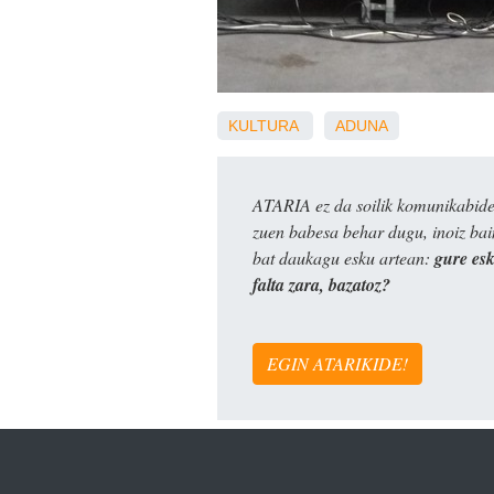
KULTURA
ADUNA
ATARIA ez da soilik komunikabide 
zuen babesa behar dugu, inoiz ba
bat daukagu esku artean:
gure es
falta zara, bazatoz?
EGIN ATARIKIDE!