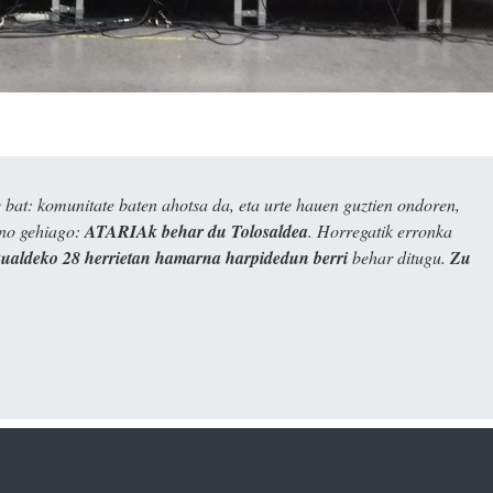
bat: komunitate baten ahotsa da, eta urte hauen guztien ondoren,
ino gehiago:
ATARIAk behar du Tolosaldea
. Horregatik erronka
kualdeko 28 herrietan hamarna harpidedun berri
behar ditugu.
Zu