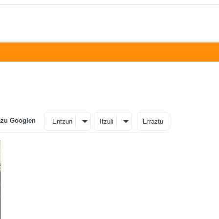
azu Googlen
Entzun
Itzuli
Erraztu