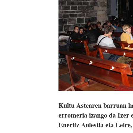
Kultu Astearen barruan h
erromeria izango da Izer e
Eneritz Aulestia eta Leire