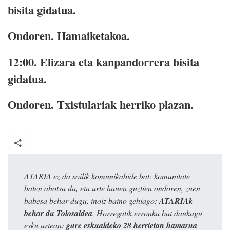
bisita gidatua.
Ondoren.
Hamaiketakoa.
12:00.
Elizara eta kanpandorrera bisita
gidatua.
Ondoren. Txistulariak herriko plazan.
ATARIA ez da soilik komunikabide bat: komunitate
baten ahotsa da, eta urte hauen guztien ondoren, zuen
babesa behar dugu, inoiz baino gehiago:
ATARIAk
behar du Tolosaldea
. Horregatik erronka bat daukagu
esku artean:
gure eskualdeko 28 herrietan hamarna