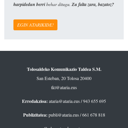
harpidedun berri
behar ditugu.
Zu falta zara, bazatoz?
EGIN ATARIKIDE!
Tolosaldeko Komunikazio Taldea S.M.
San Esteban, 20 Tolosa 20400
tkt@ataria.eus
Erredakzioa:
ataria@ataria.eus
/ 943 655 695
Publizitatea:
publi@ataria.eus
/ 661 678 818