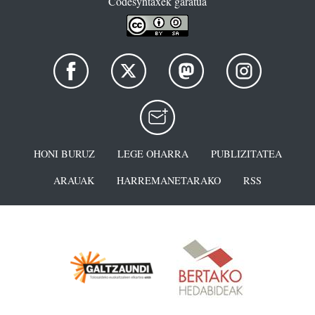
Codesyntaxek garatua
HONI BURUZ
LEGE OHARRA
PUBLIZITATEA
ARAUAK
HARREMANETARAKO
RSS