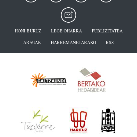
HONI BURUZ
LEGE OHARRA
PUBLIZITATEA
ARAUAK
HARREMANETARAKO
RSS