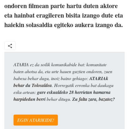
ondoren filmean parte hartu duten aktore
eta hainbat eragileren bisita izango dute eta
haiekin solasaldia egiteko aukera izango da.
ATARIA ez da soilik komunikabide bat: komunitate
baten ahotsa da, eta urte hauen guztien ondoren, zuen
babesa behar dugu, inoiz baino gehiago:
ATARIAk
behar du Tolosaldea
. Horregatik erronka bat daukagu
esku artean:
gure eskualdeko 28 herrietan hamarna
harpidedun berri
behar ditugu.
Zu falta zara, bazatoz?
EGIN ATARIKIDE!