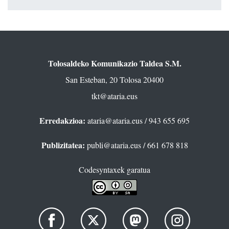
Tolosaldeko Komunikazio Taldea S.M.
San Esteban, 20 Tolosa 20400
tkt@ataria.eus
Erredakzioa:
ataria@ataria.eus
/ 943 655 695
Publizitatea:
publi@ataria.eus
/ 661 678 818
Codesyntaxek garatua