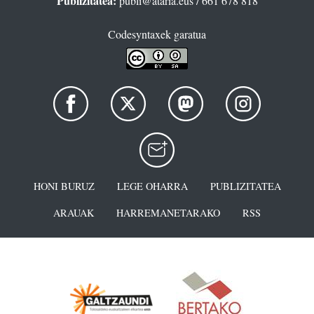
Publizitatea:
publi@ataria.eus
/ 661 678 818
Codesyntaxek garatua
HONI BURUZ
LEGE OHARRA
PUBLIZITATEA
ARAUAK
HARREMANETARAKO
RSS