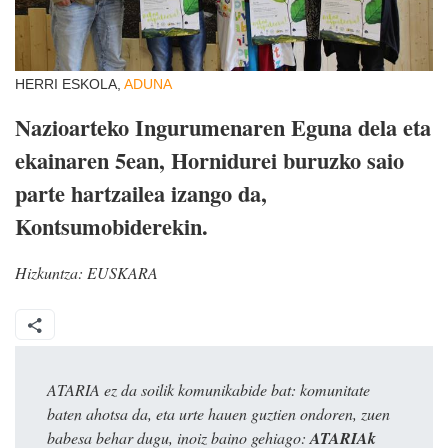
HERRI ESKOLA,
ADUNA
Nazioarteko Ingurumenaren Eguna dela eta
ekainaren 5ean, Hornidurei buruzko saio
parte hartzailea izango da,
Kontsumobiderekin.
Hizkuntza:
EUSKARA
ATARIA ez da soilik komunikabide bat: komunitate
baten ahotsa da, eta urte hauen guztien ondoren, zuen
babesa behar dugu, inoiz baino gehiago:
ATARIAk