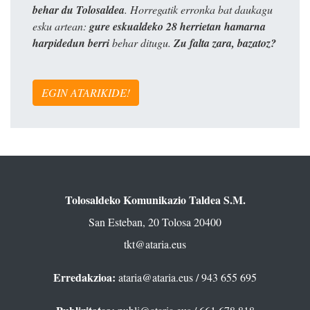
behar du Tolosaldea
. Horregatik erronka bat daukagu
esku artean:
gure eskualdeko 28 herrietan hamarna
harpidedun berri
behar ditugu.
Zu falta zara, bazatoz?
EGIN ATARIKIDE!
Tolosaldeko Komunikazio Taldea S.M.
San Esteban, 20 Tolosa 20400
tkt@ataria.eus
Erredakzioa:
ataria@ataria.eus
/ 943 655 695