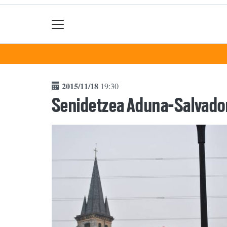
2015/11/18
19:30
Senidetzea Aduna-Salvado