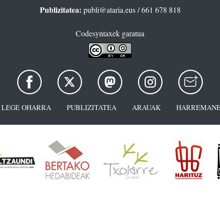
Publizitatea:
publi@ataria.eus
/ 661 678 818
Codesyntaxek garatua
LEGE OHARRA
PUBLIZITATEA
ARAUAK
HARREMANE