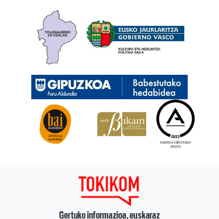
Gertuko informazioa, euskaraz