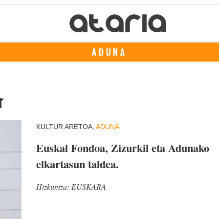
ADUNA
r
KULTUR ARETOA,
ADUNA
Euskal Fondoa, Zizurkil eta Adunako
elkartasun taldea.
Hizkuntza:
EUSKARA