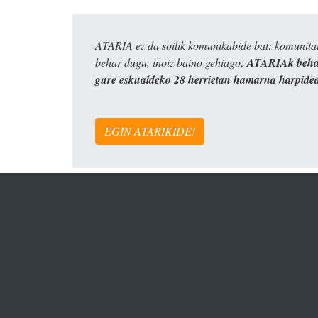
ATARIA ez da soilik komunikabide bat: komunitat
behar dugu, inoiz baino gehiago:
ATARIAk behar
gure eskualdeko 28 herrietan hamarna harpide
EGIN ATARIKIDE!