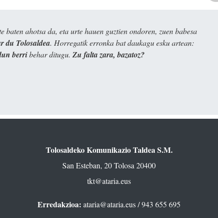
e baten ahotsa da, eta urte hauen guztien ondoren, zuen babesa
 du Tolosaldea
. Horregatik erronka bat daukagu esku artean:
dun berri
behar ditugu.
Zu falta zara, bazatoz?
Tolosaldeko Komunikazio Taldea S.M.
San Esteban, 20 Tolosa 20400
tkt@ataria.eus
Erredakzioa:
ataria@ataria.eus
/ 943 655 695