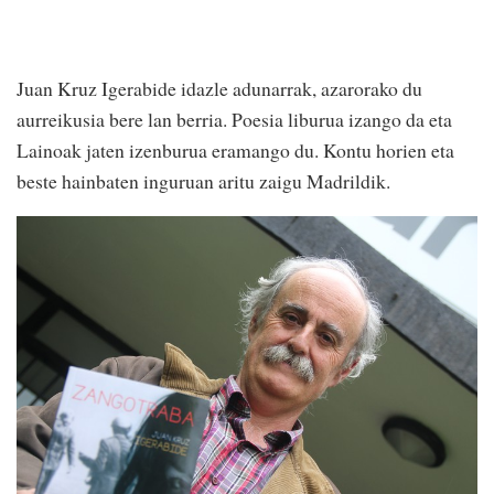
Juan Kruz Igerabide idazle adunarrak, azarorako du
aurreikusia bere lan berria. Poesia liburua izango da eta
Lainoak jaten izenburua eramango du. Kontu horien eta
beste hainbaten inguruan aritu zaigu Madrildik.