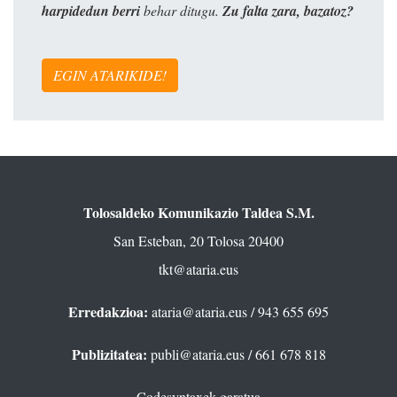
harpidedun berri
behar ditugu.
Zu falta zara, bazatoz?
EGIN ATARIKIDE!
Tolosaldeko Komunikazio Taldea S.M.
San Esteban, 20 Tolosa 20400
tkt@ataria.eus
Erredakzioa:
ataria@ataria.eus
/ 943 655 695
Publizitatea:
publi@ataria.eus
/ 661 678 818
Codesyntaxek garatua