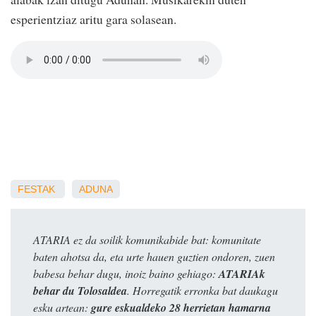
esperientziaz aritu gara solasean.
FESTAK
ADUNA
ATARIA ez da soilik komunikabide bat: komunitate
baten ahotsa da, eta urte hauen guztien ondoren, zuen
babesa behar dugu, inoiz baino gehiago:
ATARIAk
behar du Tolosaldea
. Horregatik erronka bat daukagu
esku artean:
gure eskualdeko 28 herrietan hamarna