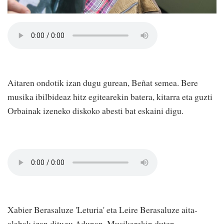
Aitaren ondotik izan dugu gurean, Beñat semea. Bere
musika ibilbideaz hitz egitearekin batera, kitarra eta guzti
Orbainak izeneko diskoko abesti bat eskaini digu.
Xabier Berasaluze 'Leturia' eta Leire Berasaluze aita-
alabak izan ditugu Adunan. Musikarekin duten