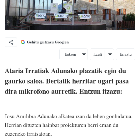
Gehitu gaitzazu Googlen
Entzun
Itzuli
Erraztu
Ataria Irratiak Adunako plazatik egin du
gaurko saioa. Bertatik herritar ugari pasa
dira mikrofono aurretik. Entzun itzazu:
Josu Amilibia Adunako alkatea izan da lehen gonbidatua.
Herrian dituzten hainbat proiekturen berri eman du
zuzeneko irratsaioan.