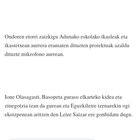
Ondoren etorri zaizkigu Adunako eskolako ikasleak eta
ikastetxean aurrera eramaten dituzten proiektuak azaldu
dituzte mikrofono aurrean.
Ione Olasagasti, Basopeta guraso elkarteko kidea eta
zinegotzia izan da gurean eta Eguzkileire izenarekin ogi
ekoizpenean aritzen den Leire Saizar ere gonbidatu dugu.