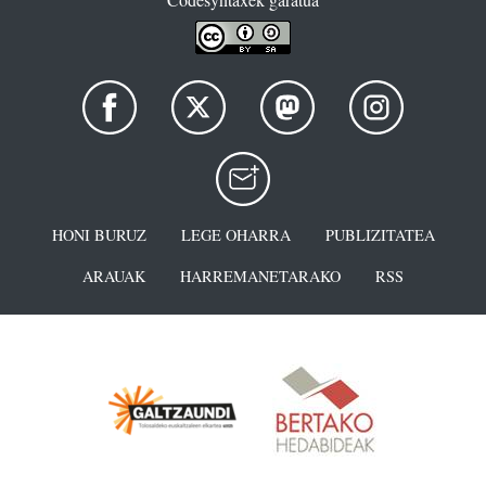
HONI BURUZ
LEGE OHARRA
PUBLIZITATEA
ARAUAK
HARREMANETARAKO
RSS