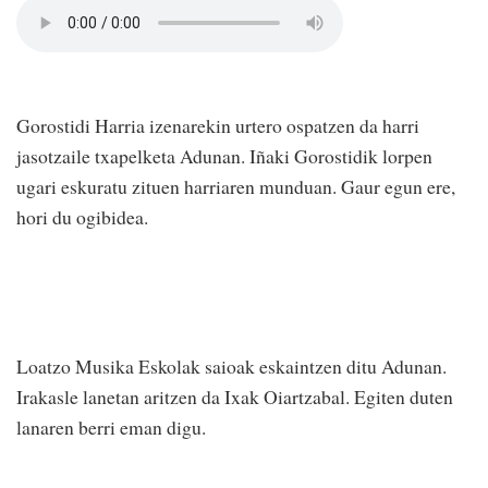
Gorostidi Harria izenarekin urtero ospatzen da harri
jasotzaile txapelketa Adunan. Iñaki Gorostidik lorpen
ugari eskuratu zituen harriaren munduan. Gaur egun ere,
hori du ogibidea.
Loatzo Musika Eskolak saioak eskaintzen ditu Adunan.
Irakasle lanetan aritzen da Ixak Oiartzabal. Egiten duten
lanaren berri eman digu.