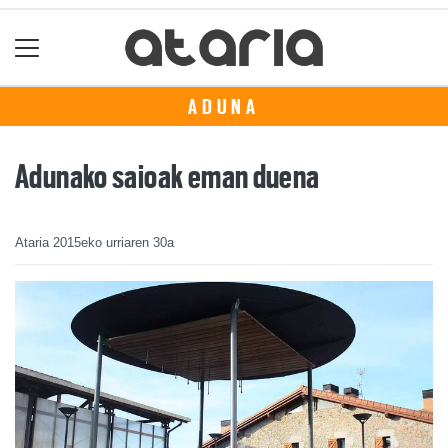
ADUNA
Adunako saioak eman duena
Ataria
2015eko urriaren 30a