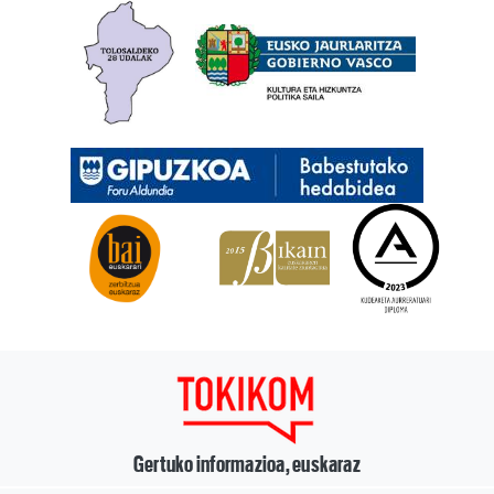
Gertuko informazioa, euskaraz