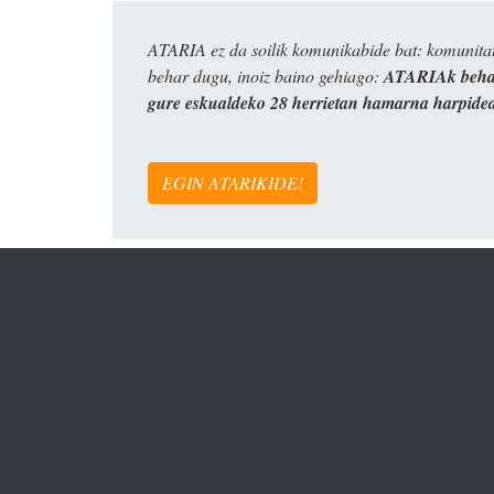
ATARIA ez da soilik komunikabide bat: komunitat
behar dugu, inoiz baino gehiago:
ATARIAk behar
gure eskualdeko 28 herrietan hamarna harpide
EGIN ATARIKIDE!