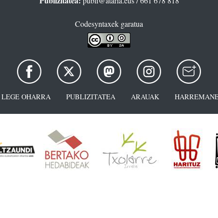
Publizitatea:
publi@ataria.eus
/ 661 678 818
Codesyntaxek garatua
LEGE OHARRA
PUBLIZITATEA
ARAUAK
HARREMANE