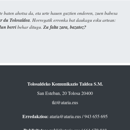
e baten ahotsa da, eta urte hauen guztien ondoren, zuen babesa
 du Tolosaldea
. Horregatik erronka bat daukagu esku artean:
dun berri
behar ditugu.
Zu falta zara, bazatoz?
Tolosaldeko Komunikazio Taldea S.M.
San Esteban, 20 Tolosa 20400
tkt@ataria.eus
Erredakzioa:
ataria@ataria.eus
/ 943 655 695