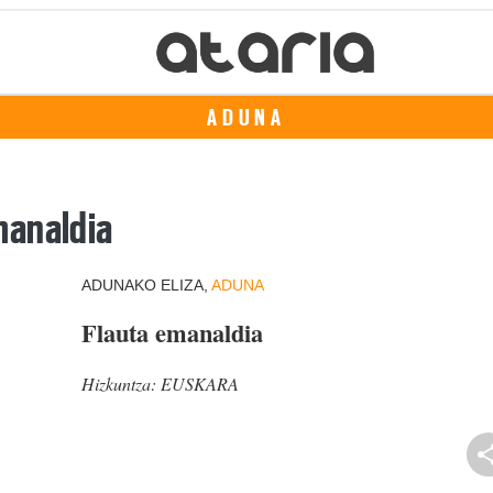
ADUNA
manaldia
ADUNAKO ELIZA,
ADUNA
Flauta emanaldia
Hizkuntza:
EUSKARA