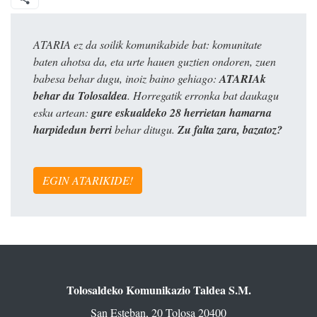
ATARIA ez da soilik komunikabide bat: komunitate
baten ahotsa da, eta urte hauen guztien ondoren, zuen
babesa behar dugu, inoiz baino gehiago:
ATARIAk
behar du Tolosaldea
. Horregatik erronka bat daukagu
esku artean:
gure eskualdeko 28 herrietan hamarna
harpidedun berri
behar ditugu.
Zu falta zara, bazatoz?
EGIN ATARIKIDE!
Tolosaldeko Komunikazio Taldea S.M.
San Esteban, 20 Tolosa 20400