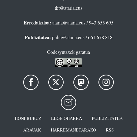
tkt@ataria.eus
Erredakzioa:
ataria@ataria.eus
/ 943 655 695
Publizitatea:
publi@ataria.eus
/ 661 678 818
Codesyntaxek garatua
HONI BURUZ
LEGE OHARRA
PUBLIZITATEA
ARAUAK
HARREMANETARAKO
RSS