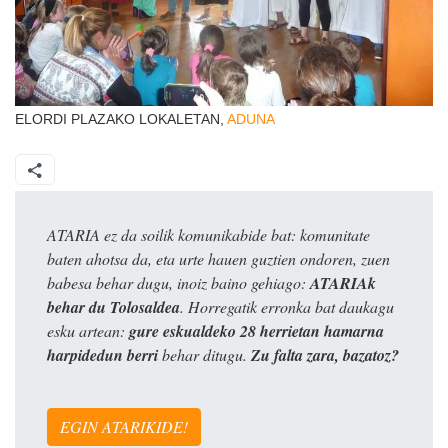
ELORDI PLAZAKO LOKALETAN,
ADUNA
ATARIA ez da soilik komunikabide bat: komunitate
baten ahotsa da, eta urte hauen guztien ondoren, zuen
babesa behar dugu, inoiz baino gehiago:
ATARIAk
behar du Tolosaldea
. Horregatik erronka bat daukagu
esku artean:
gure eskualdeko 28 herrietan hamarna
harpidedun berri
behar ditugu.
Zu falta zara, bazatoz?
EGIN ATARIKIDE!