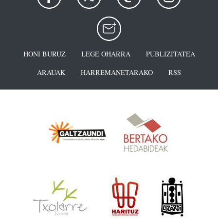
HONI BURUZ
LEGE OHARRA
PUBLIZITATEA
ARAUAK
HARREMANETARAKO
RSS