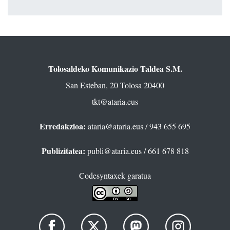
Tolosaldeko Komunikazio Taldea S.M.
San Esteban, 20 Tolosa 20400
tkt@ataria.eus
Erredakzioa:
ataria@ataria.eus
/ 943 655 695
Publizitatea:
publi@ataria.eus
/ 661 678 818
Codesyntaxek garatua