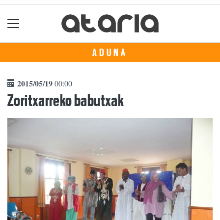
ADUNA
2015/05/19
00:00
Zoritxarreko babutxak