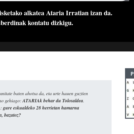
sketako alkatea Ataria Irratian izan da.
sberdinak kontatu dizkigu.
itate baten ahotsa da, eta urte hauen guztien
ino gehiago:
ATARIAk behar du Tolosaldea
.
n:
gure eskualdeko 28 herrietan hamarna
a, bazatoz?