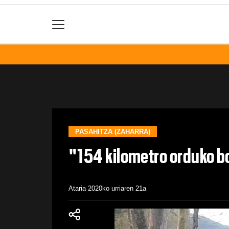
PASAHITZA (ZAHARRA)
"154 kilometro orduko bo
Ataria
2020ko urriaren 21a