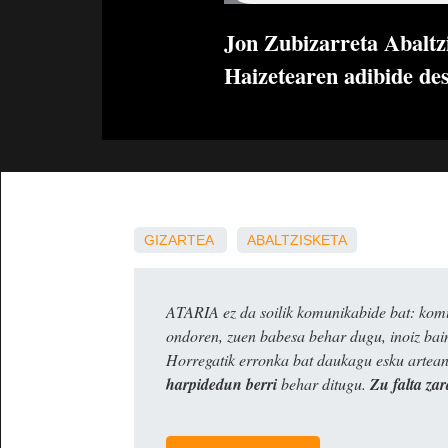
Jon Zubizarreta Abaltzi
Haizetearen adibide de
GIZARTEA
ABALTZISKETA
ATARIA ez da soilik komunikabide bat: komun
ondoren, zuen babesa behar dugu, inoiz ba
Horregatik erronka bat daukagu esku artea
harpidedun berri
behar ditugu.
Zu falta zar