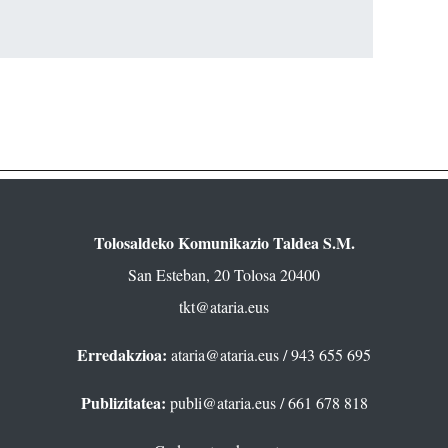
Tolosaldeko Komunikazio Taldea S.M.
San Esteban, 20 Tolosa 20400
tkt@ataria.eus
Erredakzioa:
ataria@ataria.eus
/ 943 655 695
Publizitatea:
publi@ataria.eus
/ 661 678 818