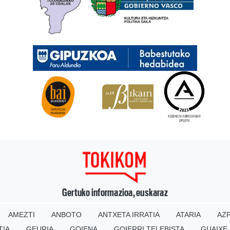
Gertuko informazioa, euskaraz
AMEZTI
ANBOTO
ANTXETA IRRATIA
ATARIA
AZP
TIA
GEURIA
GOIENA
GOIERRI TELEBISTA
GUAIXE