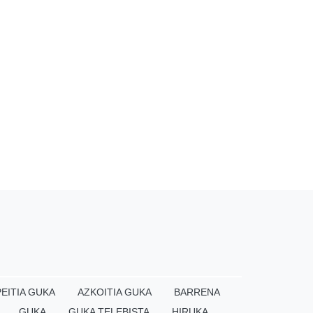
EITIA GUKA
AZKOITIA GUKA
BARRENA
GUKA
GUKA TELEBISTA
HIRUKA