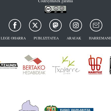
Codesyntaxek garatua
LEGE OHARRA
PUBLIZITATEA
ARAUAK
HARREMANE