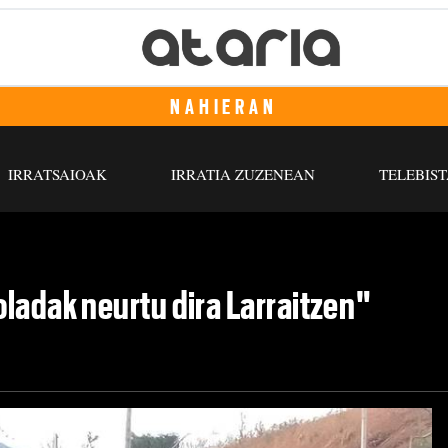
NAHIERAN
IRRATSAIOAK
IRRATIA ZUZENEAN
TELEBIST
ladak neurtu dira Larraitzen"