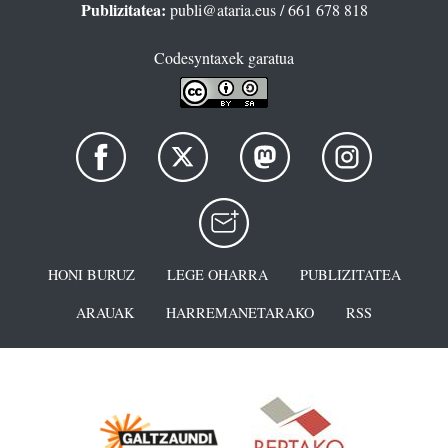
Publizitatea:
publi@ataria.eus
/ 661 678 818
Codesyntaxek garatua
HONI BURUZ
LEGE OHARRA
PUBLIZITATEA
ARAUAK
HARREMANETARAKO
RSS