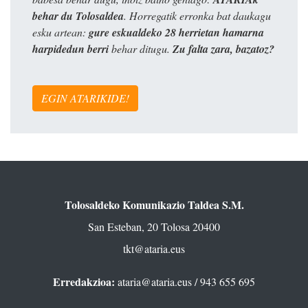
behar du Tolosaldea
. Horregatik erronka bat daukagu
esku artean:
gure eskualdeko 28 herrietan hamarna
harpidedun berri
behar ditugu.
Zu falta zara, bazatoz?
EGIN ATARIKIDE!
Tolosaldeko Komunikazio Taldea S.M.
San Esteban, 20 Tolosa 20400
tkt@ataria.eus
Erredakzioa:
ataria@ataria.eus
/ 943 655 695