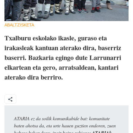
ABALTZISKETA
Txalburu eskolako ikasle, guraso eta
irakasleak kantuan aterako dira, baserriz
baserri. Bazkaria egingo dute Larrunarri
elkartean eta gero, arratsaldean, kantari
aterako dira berriro.
ATARIA ez da soilik komunikabide bat: komunitate
baten ahotsa da, eta urte hauen guztien ondoren, zuen
babesa behar dugu, inoiz baino gehiago:
ATARIAk